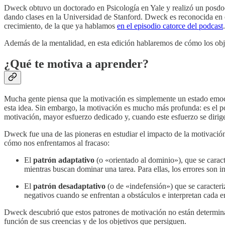
Dweck obtuvo un doctorado en Psicología en Yale y realizó un posdoct
dando clases en la Universidad de Stanford. Dweck es reconocida en e
crecimiento, de la que ya hablamos
en el episodio catorce del podcast
Además de la mentalidad, en esta edición hablaremos de cómo los obje
¿Qué te motiva a aprender?
Mucha gente piensa que la motivación es simplemente un estado emocio
esta idea. Sin embargo, la motivación es mucho más profunda: es el p
motivación, mayor esfuerzo dedicado y, cuando este esfuerzo se dirig
Dweck fue una de las pioneras en estudiar el impacto de la motivación
cómo nos enfrentamos al fracaso:
El
patrón adaptativo
(o «orientado al dominio»), que se caracte
mientras buscan dominar una tarea. Para ellas, los errores son i
El
patrón desadaptativo
(o de «indefensión») que se caracteriz
negativos cuando se enfrentan a obstáculos e interpretan cada e
Dweck descubrió que estos patrones de motivación no están determinad
función de sus creencias y de los objetivos que persiguen.