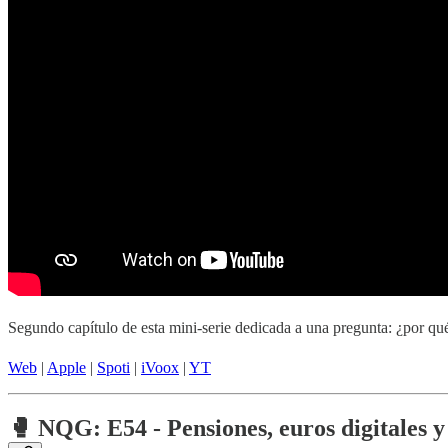
Segundo capítulo de esta mini-serie dedicada a una pregunta: ¿por qué
Web
|
Apple
|
Spoti
|
iVoox
|
YT
🥊 NQG: E54 - Pensiones, euros digitales y