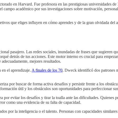
orado en Harvard. Fue profesora en las prestigiosas universidades de I
l campo académico por sus investigaciones sobre motivación, personalid
.
tivos que eliges influyen en cómo aprendes y de la gran olvidada del a
nal pasajero. Las redes sociales, inundadas de frases que sugieren qu
orqué detrás de tus acciones. Este motor interno es crucial para empeza
e adecuadamente, mejores resultados.
 en el aprendizaje.
A finales de los 70
, Dweck identificó dos patrones
riza por buscar de forma activa desafíos y persistir frente a los obstácu
nformación útil y los obstáculos son oportunidades para perfeccionar sus
a por evitar los desafíos y tirar la toalla ante las dificultades. Quiene
rror como una evidencia de su falta de capacidad.
os por la inteligencia o el talento. Personas con capacidades similar