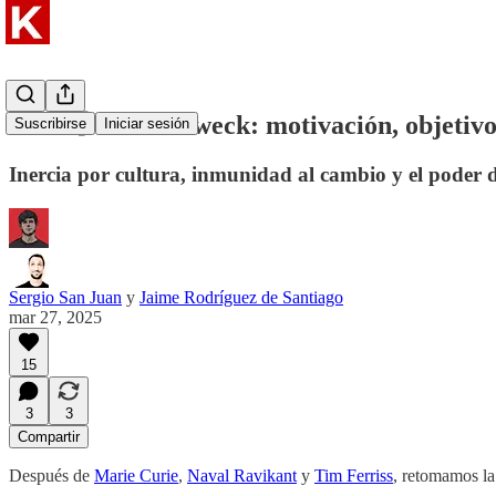
#022 🧠 Carol Dweck: motivación, objetivo
Suscribirse
Iniciar sesión
Inercia por cultura, inmunidad al cambio y el poder d
Sergio San Juan
y
Jaime Rodríguez de Santiago
mar 27, 2025
15
3
3
Compartir
Después de
Marie Curie
,
Naval Ravikant
y
Tim Ferriss
, retomamos la