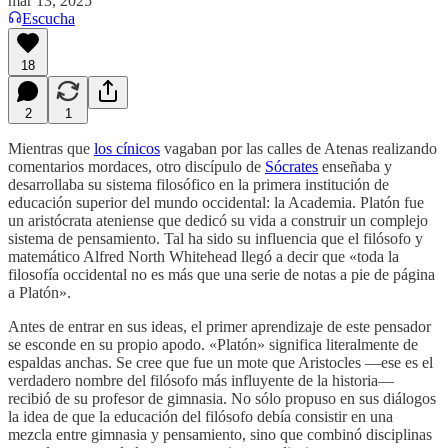
mar 13, 2025
Escucha
18
2
1
Mientras que
los cínicos
vagaban por las calles de Atenas realizando
comentarios mordaces, otro discípulo de
Sócrates
enseñaba y
desarrollaba su sistema filosófico en la primera institución de
educación superior del mundo occidental: la Academia. Platón fue
un aristócrata ateniense que dedicó su vida a construir un complejo
sistema de pensamiento. Tal ha sido su influencia que el filósofo y
matemático Alfred North Whitehead llegó a decir que «toda la
filosofía occidental no es más que una serie de notas a pie de página
a Platón».
Antes de entrar en sus ideas, el primer aprendizaje de este pensador
se esconde en su propio apodo. «Platón» significa literalmente de
espaldas anchas. Se cree que fue un mote que Aristocles —ese es el
verdadero nombre del filósofo más influyente de la historia—
recibió de su profesor de gimnasia. No sólo propuso en sus diálogos
la idea de que la educación del filósofo debía consistir en una
mezcla entre gimnasia y pensamiento, sino que combinó disciplinas