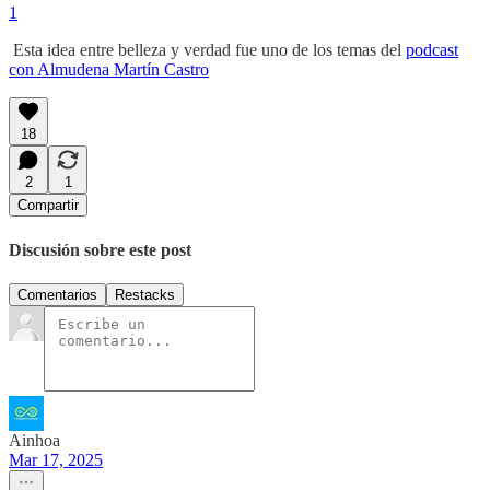
1
Esta idea entre belleza y verdad fue uno de los temas del
podcast
con Almudena Martín Castro
18
2
1
Compartir
Discusión sobre este post
Comentarios
Restacks
Ainhoa
Mar 17, 2025