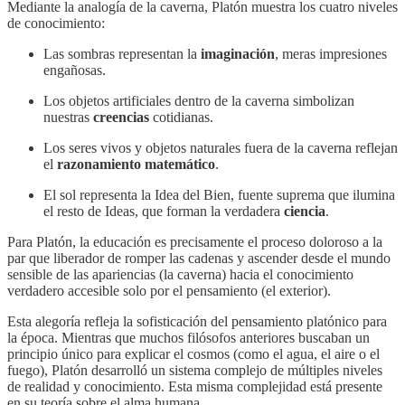
Mediante la analogía de la caverna, Platón muestra los cuatro niveles
de conocimiento:
Las sombras representan la
imaginación
, meras impresiones
engañosas.
Los objetos artificiales dentro de la caverna simbolizan
nuestras
creencias
cotidianas.
Los seres vivos y objetos naturales fuera de la caverna reflejan
el
razonamiento matemático
.
El sol representa la Idea del Bien, fuente suprema que ilumina
el resto de Ideas, que forman la verdadera
ciencia
.
Para Platón, la educación es precisamente el proceso doloroso a la
par que liberador de romper las cadenas y ascender desde el mundo
sensible de las apariencias (la caverna) hacia el conocimiento
verdadero accesible solo por el pensamiento (el exterior).
Esta alegoría refleja la sofisticación del pensamiento platónico para
la época. Mientras que muchos filósofos anteriores buscaban un
principio único para explicar el cosmos (como el agua, el aire o el
fuego), Platón desarrolló un sistema complejo de múltiples niveles
de realidad y conocimiento. Esta misma complejidad está presente
en su teoría sobre el alma humana.