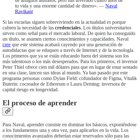
de antiguos alumnos, pero has invertido cuatro años de
tu vida y una enorme cantidad de dinero». —
Naval
Ravikant
Si las escuelas siguen sobreviviendo en la actualidad es porque
cubren la necesidad de las
credenciales
. Los títulos universitarios
sirven como señal para el mercado laboral. De quien ha conseguido
un título, se asumen ciertos conocimientos y capacidades. Naval
cree
que este sistema acabará cayendo por una generación de
autodidactas que se eduquen a través de Internet y de la tecnología.
Los primeros que ya se están educando fuera del sistema son los
más talentosos o los más desesperados. Para los primeros, el inversor
Peter Thiel ofrece cien mil dólares para que en lugar de estar sentado
en una clase, lancen sus ideas al mundo. Ya han pasado por este
programa personas como Dylan Field: cofundador de Figma, Vitalik
Buterin: cocreador de Ethereum o Laura Deming: inversora de
capital riesgo en longevidad.
El proceso de aprender
Para Naval, aprender consiste en dominar los básicos, exponiéndose
a los fundamentos una y otra vez, para aplicarlos en la vida. Los
conocimientos avanzados deberían estar reservados sólo para las