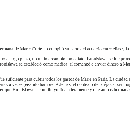
hermana de Marie Curie no cumplió su parte del acuerdo entre ellas y la 
uo a largo plazo, no un intercambio inmediato. Bronisława se fue prim
e Bronisława se estableció como médica, sí comenzó a enviar dinero a Mar
 suficiente para cubrir todos los gastos de Marie en París. La ciudad 
remo, a veces pasando hambre. Además, el contexto de la época, ser muje
ender que Bronisława sí contribuyó financieramente y que ambas herman