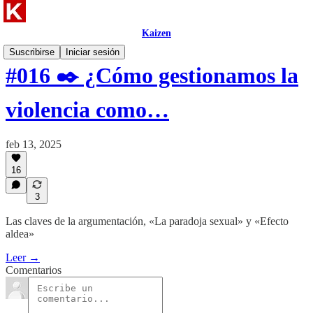
Kaizen
Suscribirse
Iniciar sesión
#016 ✒️ ¿Cómo gestionamos la
violencia como…
feb 13, 2025
16
3
Las claves de la argumentación, «La paradoja sexual» y «Efecto
aldea»
Leer →
Comentarios