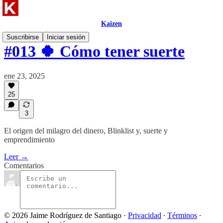
Kaizen
Suscribirse
Iniciar sesión
#013 🍀 Cómo tener suerte
ene 23, 2025
25
3
El origen del milagro del dinero, Blinklist y, suerte y
emprendimiento
Leer →
Comentarios
© 2026 Jaime Rodríguez de Santiago
·
Privacidad
∙
Términos
∙