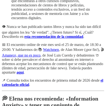
que encontrarás a otros curiosos compulsivos,
recomendaciones de cientos de libros y películas,
tendrás acceso a contenidos exclusivos, a un feed sin
publicidad, a sesiones de mentoría con Jaime y a los
encuentros digitales.
👁️ Nunca se han publicado tantos libros y nunca ha sido tan difícil
que alguien los lea “de verdad”. ¿Tienen futuro? Si sí, ¿Cuál?
Descúbrelo en
esta recomendación de la comunidad
.
📅 El encuentro online de este mes será el 25 de marzo, de 18:30 a
20:00. Y hablaremos de:📚
Watchmen
, de Alan Moore (¡por fin!), 🎬
Amanece, que no es poco
, de José Luis Cuerda y debatiremos 🍈
sobre si debe prevalecer el derecho al anonimato en internet o
debemos aceptar los mecanismos de control que se están planteando
(límites de edad, persecución de fake news). Todavía puedes
apuntarte
aquí
.
📌 Consulta todos los encuentros de primera mitad de 2026 desde
el
calendario oficial
.
💭 Elena nos recomienda: «Information
Anxiety» y tener un conjunto de