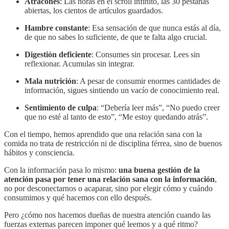
Atracones
: Las horas en el scroll infinito, las 30 pestañas
abiertas, los cientos de artículos guardados.
Hambre constante
: Esa sensación de que nunca estás al día,
de que no sabes lo suficiente, de que te falta algo crucial.
Digestión deficiente
: Consumes sin procesar. Lees sin
reflexionar. Acumulas sin integrar.
Mala nutrición
: A pesar de consumir enormes cantidades de
información, sigues sintiendo un vacío de conocimiento real.
Sentimiento de culpa
: “Debería leer más”, “No puedo creer
que no esté al tanto de esto”, “Me estoy quedando atrás”.
Con el tiempo, hemos aprendido que una relación sana con la
comida no trata de restricción ni de disciplina férrea, sino de buenos
hábitos y consciencia.
Con la información pasa lo mismo:
una buena gestión de la
atención pasa por tener una relación sana con la información
,
no por desconectarnos o acaparar, sino por elegir cómo y cuándo
consumimos y qué hacemos con ello después.
Pero ¿cómo nos hacemos dueñas de nuestra atención cuando las
fuerzas externas parecen imponer qué leemos y a qué ritmo?