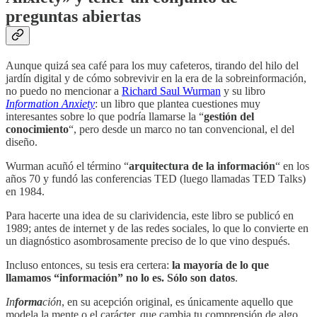
preguntas abiertas
Aunque quizá sea café para los muy cafeteros, tirando del hilo del
jardín digital y de cómo sobrevivir en la era de la sobreinformación,
no puedo no mencionar a
Richard Saul Wurman
y su libro
Information Anxiety
: un libro que plantea cuestiones muy
interesantes sobre lo que podría llamarse la “
gestión del
conocimiento
“, pero desde un marco no tan convencional, el del
diseño.
Wurman acuñó el término “
arquitectura de la información
“ en los
años 70 y fundó las conferencias TED (luego llamadas TED Talks)
en 1984.
Para hacerte una idea de su clarividencia, este libro se publicó en
1989; antes de internet y de las redes sociales, lo que lo convierte en
un diagnóstico asombrosamente preciso de lo que vino después.
Incluso entonces, su tesis era certera:
la mayoría de lo que
llamamos “información” no lo es. Sólo son datos
.
In
forma
ción
, en su acepción original, es únicamente aquello que
modela la mente o el carácter, que cambia tu comprensión de algo.