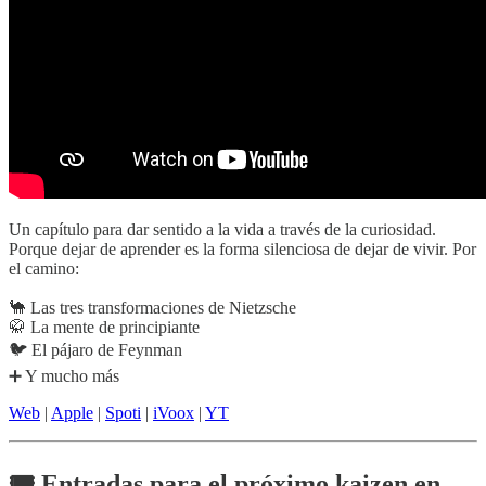
Un capítulo para dar sentido a la vida a través de la curiosidad.
Porque dejar de aprender es la forma silenciosa de dejar de vivir. Por
el camino:
🐪 Las tres transformaciones de Nietzsche
🥋 La mente de principiante
🐦 El pájaro de Feynman
➕ Y mucho más
Web
|
Apple
|
Spoti
|
iVoox
|
YT
🎟️ Entradas para el próximo kaizen en