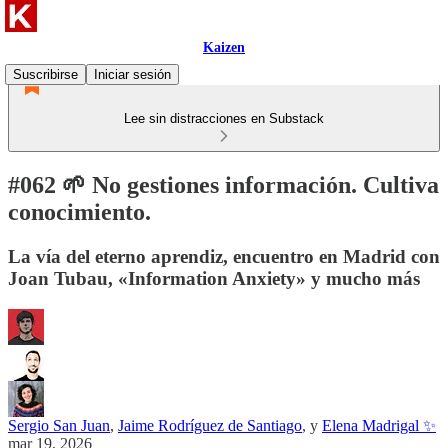
Kaizen
Suscribirse
Iniciar sesión
Lee sin distracciones en Substack
#062 🌱 No gestiones información. Cultiva
conocimiento.
La vía del eterno aprendiz, encuentro en Madrid con
Joan Tubau, «Information Anxiety» y mucho más
Sergio San Juan
,
Jaime Rodríguez de Santiago
, y
Elena Madrigal ✨
mar 19, 2026