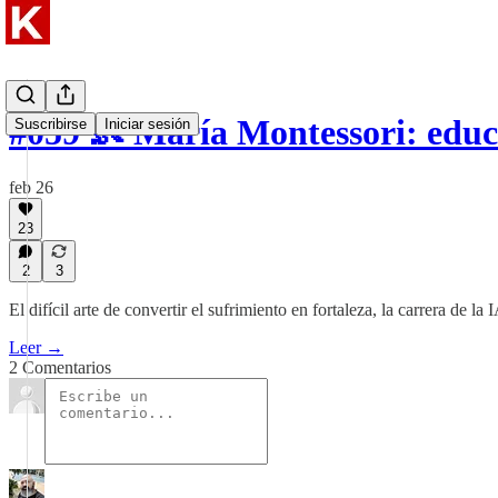
#059 👶 María Montessori: educ
Suscribirse
Iniciar sesión
feb 26
23
2
3
El difícil arte de convertir el sufrimiento en fortaleza, la carrera de 
Leer →
2 Comentarios