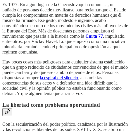
Es 1977. En algún lugar de la Checoslovaquia comunista, un
puñado de personas decide movilizarse para reclamar que el Estado
cumpla los compromisos en materia de derechos humanos que él
mismo ha firmado. Ese gesto, modesto e ingenuo, acabó
convirtiéndose en uno de los movimientos civiles más influyentes de
la Europa del Este. Más de doscientas personas empujaron el
movimiento que pasaría a la historia como la
Carta 77
, impulsado,
entre otros, por Václav Havel. Lo que empezó como una iniciativa
minoritaria terminó siendo el principal foco de oposición a aquel
régimen comunista.
Hay pocas cosas más peligrosas para cualquier sistema establecido
que un grupo reducido de ciudadanos convencidos de que el mundo
puede cambiar y de que ese cambio depende de ellos. Personas
dispuestas a romper
la espiral del silencio
, a asumir las
consecuencias de sus actos y a defender una idea difícil: que la
sociedad civil y la opinión pública no estaban funcionando como
debían. Y que alguien tenía que alzar la voz.
La libertad como
problema
oportunidad
Con la secularización del poder político, catalizada por la Ilustración
y las revoluciones liberales de los siglos XVIII y XIX, se abrió un