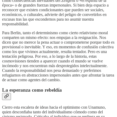
como consecuencias inevitables del
Zeitgeist
o «el espíritu de la
época» o de grandes fuerzas impersonales. Si bien deja espacio a
reconocer que existen condicionantes que pueden ser sociales,
económicos, o culturales, advierte del peligro de convertirlos en
excusas tras las que escondernos para no asumir nuestra
responsabilidad.
Para Berlin, tanto el determinismo como cierto relativismo moral
comparten un mismo efecto: nos empujan a la resignación. Nos
dicen que no merece la pena actuar o comprometerse porque todo es
provisional o inevitable. Y eso, en momentos de confusión colectiva
como los que vivimos actualmente, resulta tentador. Pero es una
tentación peligrosa. Por eso, a lo largo de la historia, estas
cosmovisiones tienden a aparecer cuando el mundo se vuelve
incómodo y nos encuentran más desprotegidos intelectualmente.
Cuando la responsabilidad nos pesa demasiado y preferimos
refugiarnos en abstracciones impersonales antes que afrontar la tarea
de actuar como agentes del cambio.
La esperanza como rebeldía
Cierro esta escalera de ideas hacia el optimismo con Unamuno,
quien desconfiaba tanto del individualismo cómodo como del
cinismo resignado. Criticaba al individuo que se repliega en su