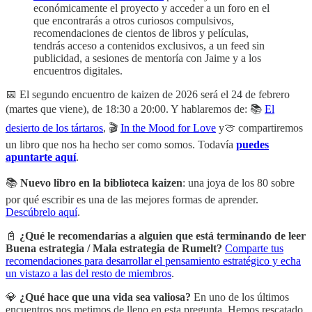
económicamente el proyecto y acceder a un foro en el
que encontrarás a otros curiosos compulsivos,
recomendaciones de cientos de libros y películas,
tendrás acceso a contenidos exclusivos, a un feed sin
publicidad, a sesiones de mentoría con Jaime y a los
encuentros digitales.
📅 El segundo encuentro de kaizen de 2026 será el 24 de febrero
(martes que viene), de 18:30 a 20:00. Y hablaremos de: 📚
El
desierto de los tártaros
, 🎬
In the Mood for Love
y🍈 compartiremos
un libro que nos ha hecho ser como somos. Todavía
puedes
apuntarte aquí
.
📚
Nuevo libro en la biblioteca kaizen
: una joya de los 80 sobre
por qué escribir es una de las mejores formas de aprender.
Descúbrelo aquí
.
📓
¿Qué le recomendarías a alguien que está terminando de leer
Buena estrategia / Mala estrategia de Rumelt?
Comparte tus
recomendaciones para desarrollar el pensamiento estratégico y echa
un vistazo a las del resto de miembros
.
💎
¿Qué hace que una vida sea valiosa?
En uno de los últimos
encuentros nos metimos de lleno en esta pregunta. Hemos rescatado