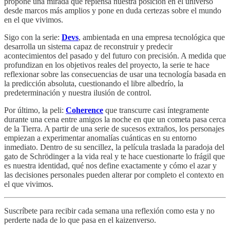
propone una mirada que repiensa nuestra posición en el universo
desde marcos más amplios y pone en duda certezas sobre el mundo
en el que vivimos.
Sigo con la serie:
Devs
, ambientada en una empresa tecnológica que
desarrolla un sistema capaz de reconstruir y predecir
acontecimientos del pasado y del futuro con precisión. A medida que
profundizan en los objetivos reales del proyecto, la serie te hace
reflexionar sobre las consecuencias de usar una tecnología basada en
la predicción absoluta, cuestionando el libre albedrío, la
predeterminación y nuestra ilusión de control.
Por último, la peli:
Coherence
que transcurre casi íntegramente
durante una cena entre amigos la noche en que un cometa pasa cerca
de la Tierra. A partir de una serie de sucesos extraños, los personajes
empiezan a experimentar anomalías cuánticas en su entorno
inmediato. Dentro de su sencillez, la película traslada la paradoja del
gato de Schrödinger a la vida real y te hace cuestionarte lo frágil que
es nuestra identidad, qué nos define exactamente y cómo el azar y
las decisiones personales pueden alterar por completo el contexto en
el que vivimos.
Suscríbete para recibir cada semana una reflexión como esta y no
perderte nada de lo que pasa en el kaizenverso.