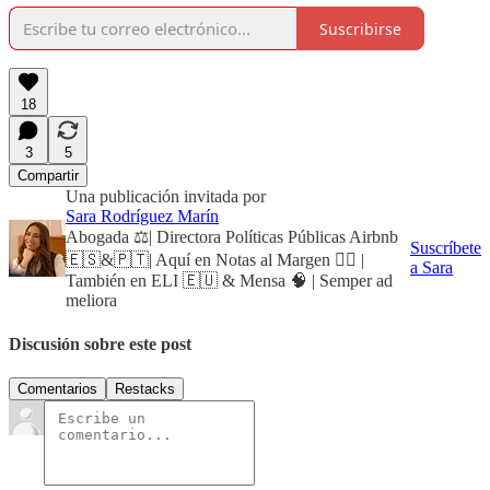
Suscribirse
18
3
5
Compartir
Una publicación invitada por
Sara Rodríguez Marín
Abogada ⚖️| Directora Políticas Públicas Airbnb
Suscríbete
🇪🇸&🇵🇹| Aquí en Notas al Margen ✍🏻 |
a Sara
También en ELI 🇪🇺 & Mensa 🧠 | Semper ad
meliora
Discusión sobre este post
Comentarios
Restacks