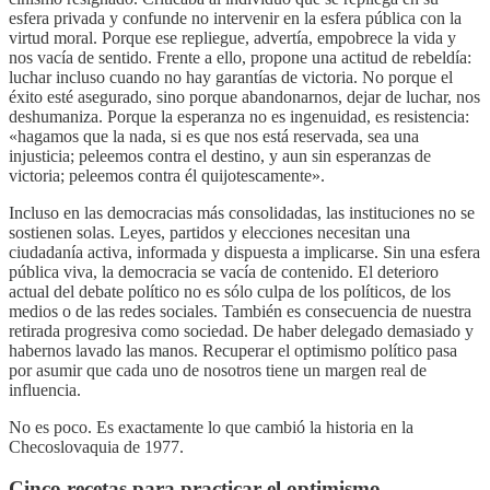
esfera privada y confunde no intervenir en la esfera pública con la
virtud moral. Porque ese repliegue, advertía, empobrece la vida y
nos vacía de sentido. Frente a ello, propone una actitud de rebeldía:
luchar incluso cuando no hay garantías de victoria. No porque el
éxito esté asegurado, sino porque abandonarnos, dejar de luchar, nos
deshumaniza. Porque la esperanza no es ingenuidad, es resistencia:
«hagamos que la nada, si es que nos está reservada, sea una
injusticia; peleemos contra el destino, y aun sin esperanzas de
victoria; peleemos contra él quijotescamente».
Incluso en las democracias más consolidadas, las instituciones no se
sostienen solas. Leyes, partidos y elecciones necesitan una
ciudadanía activa, informada y dispuesta a implicarse. Sin una esfera
pública viva, la democracia se vacía de contenido. El deterioro
actual del debate político no es sólo culpa de los políticos, de los
medios o de las redes sociales. También es consecuencia de nuestra
retirada progresiva como sociedad. De haber delegado demasiado y
habernos lavado las manos. Recuperar el optimismo político pasa
por asumir que cada uno de nosotros tiene un margen real de
influencia.
No es poco. Es exactamente lo que cambió la historia en la
Checoslovaquia de 1977.
Cinco recetas para practicar el optimismo