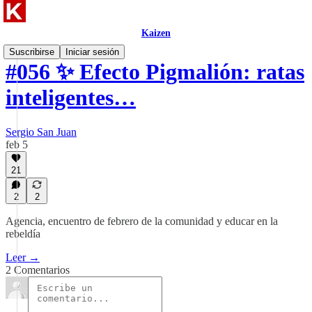
Kaizen
Suscribirse
Iniciar sesión
#056 ✨ Efecto Pigmalión: ratas
inteligentes…
Sergio San Juan
feb 5
21
2
2
Agencia, encuentro de febrero de la comunidad y educar en la
rebeldía
Leer →
2 Comentarios