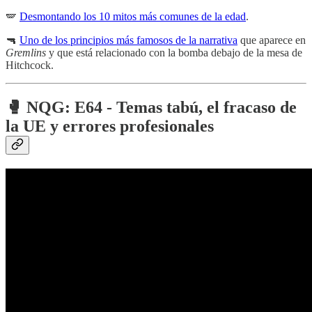
🪽
Desmontando los 10 mitos más comunes de la edad
.
🔫
Uno de los principios más famosos de la narrativa
que aparece en
Gremlins
y que está relacionado con la bomba debajo de la mesa de
Hitchcock.
🥊 NQG: E64 - Temas tabú, el fracaso de
la UE y errores profesionales