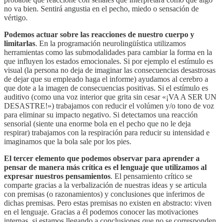
no va bien. Sentirá angustia en el pecho, miedo o sensación de
vértigo.
Podemos actuar sobre las reacciones de nuestro cuerpo y
limitarlas
. En la programación neurolingüística utilizamos
herramientas como las submodalidades para cambiar la forma en la
que influyen los estados emocionales. Si por ejemplo el estímulo es
visual (la persona no deja de imaginar las consecuencias desastrosas
de dejar que su empleado haga el informe) ayudamos al cerebro a
que dote a la imagen de consecuencias positivas. Si el estímulo es
auditivo (como una voz interior que grita sin cesar «¡VA A SER UN
DESASTRE!») trabajamos con reducir el volúmen y/o tono de voz
para eliminar su impacto negativo. Si detectamos una reacción
sensorial (siente una enorme bola en el pecho que no le deja
respirar) trabajamos con la respiración para reducir su intensidad e
imaginamos que la bola sale por los pies.
El tercer elemento que podemos observar para aprender a
pensar de manera más crítica es el lenguaje que utilizamos al
expresar nuestros pensamientos
. El pensamiento crítico se
comparte gracias a la verbalización de nuestras ideas y se articula
con premisas (o razonamientos) y conclusiones que inferimos de
dichas premisas. Pero estas premisas no existen en abstracto: viven
en el lenguaje. Gracias a él podemos conocer las motivaciones
internas, si estamos llegando a conclusiones que no se corresponden