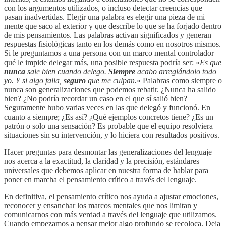
con los argumentos utilizados, o incluso detectar creencias que
pasan inadvertidas. Elegir una palabra es elegir una pieza de mi
mente que saco al exterior y que describe lo que se ha forjado dentro
de mis pensamientos. Las palabras activan significados y generan
respuestas fisiológicas tanto en los demás como en nosotros mismos.
Si le preguntamos a una persona con un marco mental controlador
qué le impide delegar más, una posible respuesta podría ser: «
Es que
nunca
sale bien cuando delego.
Siempre
acabo arreglándolo todo
yo. Y si algo falla,
seguro
que me culpan.
» Palabras como siempre o
nunca son generalizaciones que podemos rebatir. ¿Nunca ha salido
bien? ¿No podría recordar un caso en el que sí salió bien?
Seguramente hubo varias veces en las que delegó y funcionó. En
cuanto a siempre; ¿Es así? ¿Qué ejemplos concretos tiene? ¿Es un
patrón o solo una sensación? Es probable que el equipo resolviera
situaciones sin su intervención, y lo hiciera con resultados positivos.
Hacer preguntas para desmontar las generalizaciones del lenguaje
nos acerca a la exactitud, la claridad y la precisión, estándares
universales que debemos aplicar en nuestra forma de hablar para
poner en marcha el pensamiento crítico a través del lenguaje.
En definitiva, el pensamiento crítico nos ayuda a ajustar emociones,
reconocer y ensanchar los marcos mentales que nos limitan y
comunicarnos con más verdad a través del lenguaje que utilizamos.
Cuando empezamos a pensar mejor algo profundo se recoloca. Deja