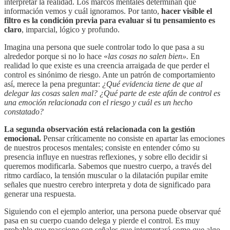
interpretar la realidad. Los marcos mentales determinan qué
información vemos y cuál ignoramos. Por tanto,
hacer visible el
filtro es la condición previa para evaluar si tu pensamiento es
claro
, imparcial, lógico y profundo.
Imagina una persona que suele controlar todo lo que pasa a su
alrededor porque si no lo hace «
las cosas no salen bien».
En
realidad lo que existe es una creencia arraigada de que perder el
control es sinónimo de riesgo. Ante un patrón de comportamiento
así, merece la pena preguntar:
¿Qué evidencia tiene de que al
delegar las cosas salen mal? ¿Qué parte de este afán de control es
una emoción relacionada con el riesgo y cuál es un hecho
constatado?
La segunda observación está relacionada con la gestión
emocional.
Pensar críticamente no consiste en apartar las emociones
de nuestros procesos mentales; consiste en entender cómo su
presencia influye en nuestras reflexiones, y sobre ello decidir si
queremos modificarla. Sabemos que nuestro cuerpo, a través del
ritmo cardíaco, la tensión muscular o la dilatación pupilar emite
señales que nuestro cerebro interpreta y dota de significado para
generar una respuesta.
Siguiendo con el ejemplo anterior, una persona puede observar qué
pasa en su cuerpo cuando delega y pierde el control. Es muy
probable que reaccione con señales que interpretará como que algo