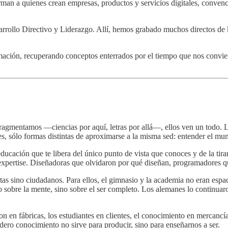
man a quienes crean empresas, productos y servicios digitales, convenc
Desarrollo Directivo y Liderazgo. Allí, hemos grabado muchos directos d
mación, recuperando conceptos enterrados por el tiempo que nos conviene 
ragmentamos —ciencias por aquí, letras por allá—, ellos ven un todo. L
es, sólo formas distintas de aproximarse a la misma sed: entender el mu
educación que te libera del único punto de vista que conoces y de la tir
 expertise. Diseñadoras que olvidaron por qué diseñan, programadores 
as sino ciudadanos. Para ellos, el gimnasio y la academia no eran espa
lo sobre la mente, sino sobre el ser completo. Los alemanes lo continua
on en fábricas, los estudiantes en clientes, el conocimiento en mercanc
adero conocimiento no sirve para producir, sino para enseñarnos a ser.