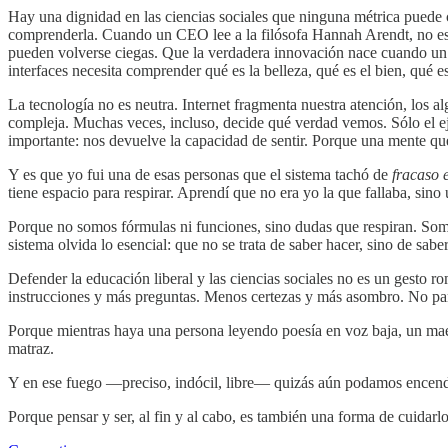
Hay una dignidad en las ciencias sociales que ninguna métrica puede c
comprenderla. Cuando un CEO lee a la filósofa Hannah Arendt, no e
pueden volverse ciegas. Que la verdadera innovación nace cuando un e
interfaces necesita comprender qué es la belleza, qué es el bien, qué e
La tecnología no es neutra. Internet fragmenta nuestra atención, los a
compleja. Muchas veces, incluso, decide qué verdad vemos. Sólo el eje
importante: nos devuelve la capacidad de sentir. Porque una mente q
Y es que yo fui una de esas personas que el sistema tachó de
fracaso 
tiene espacio para respirar. Aprendí que no era yo la que fallaba, si
Porque no somos fórmulas ni funciones, sino dudas que respiran. Som
sistema olvida lo esencial: que no se trata de saber hacer, sino de sabe
Defender la educación liberal y las ciencias sociales no es un gesto
instrucciones y más preguntas. Menos certezas y más asombro. No para
Porque mientras haya una persona leyendo poesía en voz baja, un maest
matraz.
Y en ese fuego —preciso, indócil, libre— quizás aún podamos encen
Porque pensar y ser, al fin y al cabo, es también una forma de cuidarlo