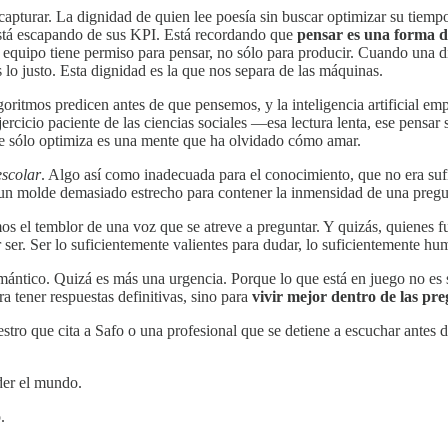
apturar. La dignidad de quien lee poesía sin buscar optimizar su tiempo,
stá escapando de sus KPI. Está recordando que
pensar es una forma 
quipo tiene permiso para pensar, no sólo para producir. Cuando una dis
s lo justo. Esta dignidad es la que nos separa de las máquinas.
lgoritmos predicen antes de que pensemos, y la inteligencia artificial e
rcicio paciente de las ciencias sociales —esa lectura lenta, ese pensa
ue sólo optimiza es una mente que ha olvidado cómo amar.
escolar
. Algo así como inadecuada para el conocimiento, que no era suf
no un molde demasiado estrecho para contener la inmensidad de una pregu
os el temblor de una voz que se atreve a preguntar. Y quizás, quienes 
r ser. Ser lo suficientemente valientes para dudar, lo suficientemente hum
 romántico. Quizá es más una urgencia. Porque lo que está en juego no 
 tener respuestas definitivas, sino para
vivir mejor dentro de las pr
ro que cita a Safo o una profesional que se detiene a escuchar antes d
der el mundo.
.