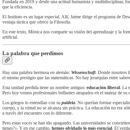
Fundada en 2019 y desde una actitud humanista y multidisciplinar, for
que la eficiencia.
El Instituto es un lugar especial. Allí, Jaime dirige el programa de 
ventaja táctica que ofrece la Filosofía.
En este texto, Mónica nos comparte su visión del aprendizaje y la for
artificial.
La palabra que perdimos
Hay una palabra hermosa en alemán:
Wissenschaft
. Donde nosotros f
el mismo prestigio que las matemáticas. No hay jerarquías entre saber
Esta unidad perdida tiene un nombre antiguo:
educación liberal
. La 
Pero hoy vemos profesionales brillantes atrapados en el matraz de su
Los griegos lo entendían con su
paideia
.
No querían formar especialist
cuerpo, y la virtud no se alcanza sin práctica. La educación no era só
a través del encuentro con lo diferente.
Pero estas voces se han ido apagando. Las universidades se convirtier
tienes?». Y en ese cambio,
hemos olvidado lo más esencial
. El verd