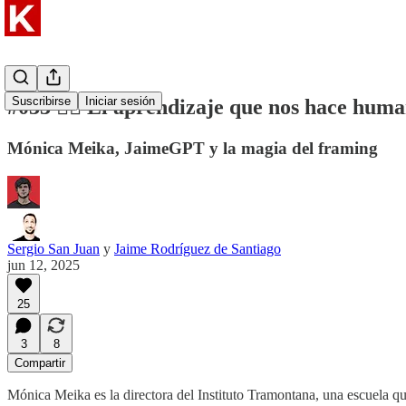
Suscribirse
Iniciar sesión
#033 ❤️‍🔥 El aprendizaje que nos hace hum
Mónica Meika, JaimeGPT y la magia del framing
Sergio San Juan
y
Jaime Rodríguez de Santiago
jun 12, 2025
25
3
8
Compartir
Mónica Meika es la directora del Instituto Tramontana, una escuela qu