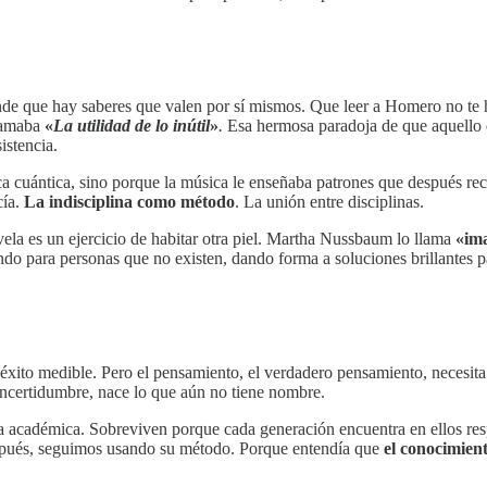
iende que hay saberes que valen por sí mismos. Que leer a Homero no te
llamaba
«
La utilidad de lo inútil
»
.
Esa hermosa paradoja de que aquello q
istencia.
a cuántica, sino porque la música le enseñaba patrones que después reco
cía.
La indisciplina como método
. La unión entre disciplinas.
vela es un ejercicio de habitar otra piel. Martha Nussbaum lo llama
«ima
o para personas que no existen, dando forma a soluciones brillantes p
y éxito medible. Pero el pensamiento, el verdadero pensamiento, necesit
incertidumbre, nace lo que aún no tiene nombre.
ia académica. Sobreviven porque cada generación encuentra en ellos resp
espués, seguimos usando su método. Porque entendía que
el conocimien