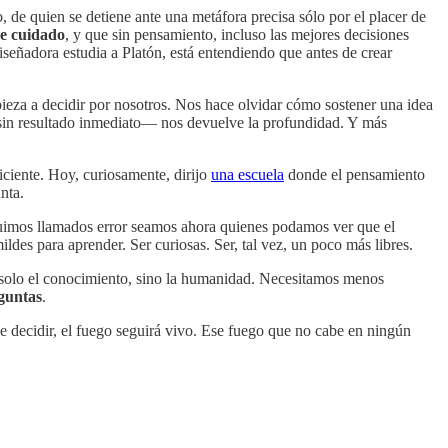
 de quien se detiene ante una metáfora precisa sólo por el placer de
de cuidado
, y que sin pensamiento, incluso las mejores decisiones
eñadora estudia a Platón, está entendiendo que antes de crear
mpieza a decidir por nosotros. Nos hace olvidar cómo sostener una idea
r sin resultado inmediato— nos devuelve la profundidad. Y más
iciente. Hoy, curiosamente, dirijo
una escuela
donde el pensamiento
nta.
fuimos llamados error seamos ahora quienes podamos ver que el
ildes para aprender. Ser curiosas. Ser, tal vez, un poco más libres.
es solo el conocimiento, sino la humanidad. Necesitamos menos
eguntas
.
e decidir, el fuego seguirá vivo. Ese fuego que no cabe en ningún