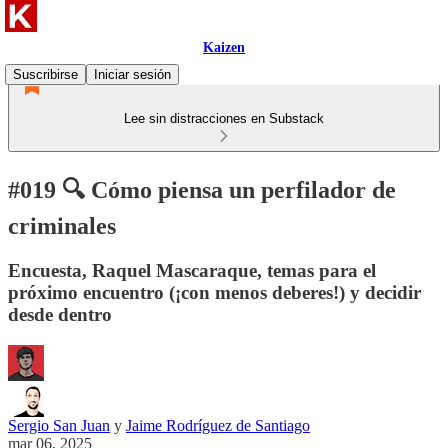
Kaizen
Suscribirse
Iniciar sesión
Lee sin distracciones en Substack
#019 🔍 Cómo piensa un perfilador de
criminales
Encuesta, Raquel Mascaraque, temas para el
próximo encuentro (¡con menos deberes!) y decidir
desde dentro
Sergio San Juan
y
Jaime Rodríguez de Santiago
mar 06, 2025