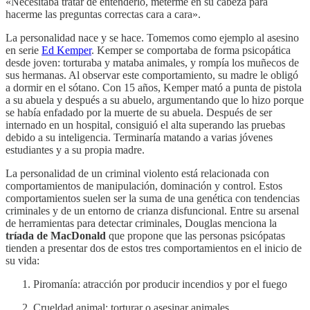
«Necesitaba tratar de entenderlo, meterme en su cabeza para
hacerme las preguntas correctas cara a cara».
La personalidad nace y se hace. Tomemos como ejemplo al asesino
en serie
Ed Kemper
. Kemper se comportaba de forma psicopática
desde joven: torturaba y mataba animales, y rompía los muñecos de
sus hermanas. Al observar este comportamiento, su madre le obligó
a dormir en el sótano. Con 15 años, Kemper mató a punta de pistola
a su abuela y después a su abuelo, argumentando que lo hizo porque
se había enfadado por la muerte de su abuela. Después de ser
internado en un hospital, consiguió el alta superando las pruebas
debido a su inteligencia. Terminaría matando a varias jóvenes
estudiantes y a su propia madre.
La personalidad de un criminal violento está relacionada con
comportamientos de manipulación, dominación y control. Estos
comportamientos suelen ser la suma de una genética con tendencias
criminales y de un entorno de crianza disfuncional. Entre su arsenal
de herramientas para detectar criminales, Douglas menciona la
tríada de MacDonald
que propone que las personas psicópatas
tienden a presentar dos de estos tres comportamientos en el inicio de
su vida:
Piromanía: atracción por producir incendios y por el fuego
Crueldad animal: torturar o asesinar animales