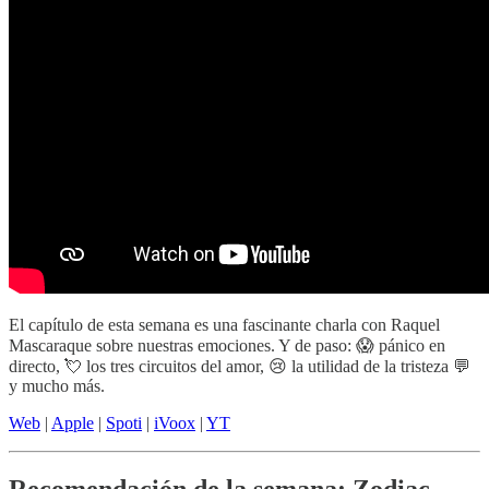
El capítulo de esta semana es una fascinante charla con Raquel
Mascaraque sobre nuestras emociones. Y de paso: 😱 pánico en
directo, 💘 los tres circuitos del amor, 😢 la utilidad de la tristeza 💬
y mucho más.
Web
|
Apple
|
Spoti
|
iVoox
|
YT
Recomendación de la semana: Zodiac