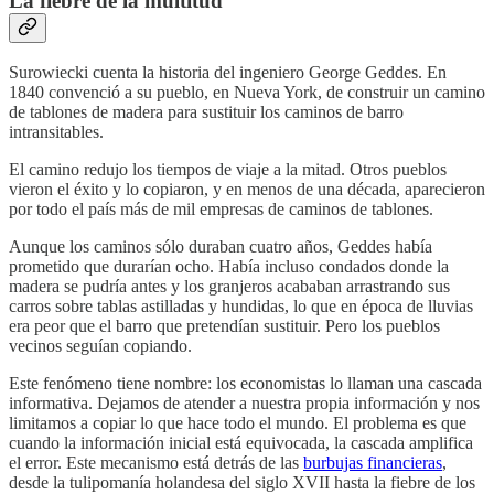
La fiebre de la multitud
Surowiecki cuenta la historia del ingeniero George Geddes. En
1840 convenció a su pueblo, en Nueva York, de construir un camino
de tablones de madera para sustituir los caminos de barro
intransitables.
El camino redujo los tiempos de viaje a la mitad. Otros pueblos
vieron el éxito y lo copiaron, y en menos de una década, aparecieron
por todo el país más de mil empresas de caminos de tablones.
Aunque los caminos sólo duraban cuatro años, Geddes había
prometido que durarían ocho. Había incluso condados donde la
madera se pudría antes y los granjeros acababan arrastrando sus
carros sobre tablas astilladas y hundidas, lo que en época de lluvias
era peor que el barro que pretendían sustituir. Pero los pueblos
vecinos seguían copiando.
Este fenómeno tiene nombre: los economistas lo llaman una cascada
informativa. Dejamos de atender a nuestra propia información y nos
limitamos a copiar lo que hace todo el mundo. El problema es que
cuando la información inicial está equivocada, la cascada amplifica
el error. Este mecanismo está detrás de las
burbujas financieras
,
desde la tulipomanía holandesa del siglo XVII hasta la fiebre de los