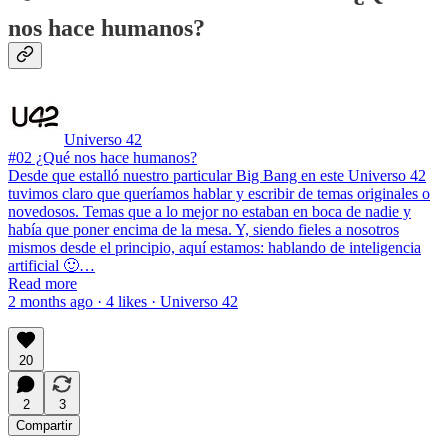
nos hace humanos?
Universo 42
#02 ¿Qué nos hace humanos?
Desde que estalló nuestro particular Big Bang en este Universo 42
tuvimos claro que queríamos hablar y escribir de temas originales o
novedosos. Temas que a lo mejor no estaban en boca de nadie y
había que poner encima de la mesa. Y, siendo fieles a nosotros
mismos desde el principio, aquí estamos: hablando de inteligencia
artificial 🙂…
Read more
2 months ago · 4 likes · Universo 42
20
2
3
Compartir