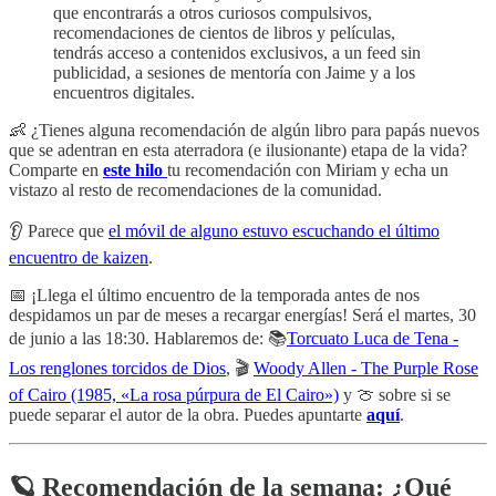
que encontrarás a otros curiosos compulsivos,
recomendaciones de cientos de libros y películas,
tendrás acceso a contenidos exclusivos, a un feed sin
publicidad, a sesiones de mentoría con Jaime y a los
encuentros digitales.
👶 ¿Tienes alguna recomendación de algún libro para papás nuevos
que se adentran en esta aterradora (e ilusionante) etapa de la vida?
Comparte en
este hilo
tu recomendación con Miriam y echa un
vistazo al resto de recomendaciones de la comunidad.
👂 Parece que
el móvil de alguno estuvo escuchando el último
encuentro de kaizen
.
📅 ¡Llega el último encuentro de la temporada antes de nos
despidamos un par de meses a recargar energías! Será el martes, 30
de junio a las 18:30. Hablaremos de: 📚
Torcuato Luca de Tena -
Los renglones torcidos de Dios
, 🎬
Woody Allen - The Purple Rose
of Cairo (1985, «La rosa púrpura de El Cairo»)
y 🍈 sobre si se
puede separar el autor de la obra. Puedes apuntarte
aquí
.
🪐 Recomendación de la semana: ¿Qué