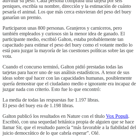
adivinar su peso. Cada persona compraba una tarjeta por seis
peniques, escribía su nombre, dirección y la estimación de cuánto
pesaría el animal. Los que más cerca estuvieran del peso del buey
ganarían un premio.
Participaron unas 800 personas. Granjeros y carniceros, pero
también empleados y curiosos sin la menor idea de ganado. El
participante medio, escribió Galton, estaba probablemente tan
capacitado para estimar el peso del buey como el votante medio lo
está para juzgar la mayoría de las cuestiones políticas sobre las que
vota.
Cuando el concurso terminó, Galton pidió prestadas todas las
tarjetas para hacer uno de sus análisis estadísticos. A tenor de sus
ideas sobre qué hacer con las capacidades humanas, posiblemente
quería demostrar que el ciudadano medio e ignorante era incapaz de
juzgar nada con criterio. Esto fue lo que encontró:
La media de todas las respuestas fue 1.197 libras.
El peso del buey era de 1.198 libras.
Galton publicó los resultados en Nature con el título
Vox Populi
.
Escribió, con una sequedad británica propia de alguien que se hace
llamar Sir, que el resultado parecía “más favorable a la fiabilidad del
juicio democrático de lo que cabría esperar”. Olé.