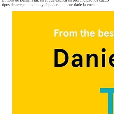
El libro de Daniel Pink en el que explica en profundidad los cuatro
tipos de arrepentimiento y el poder que tiene darle la vuelta.