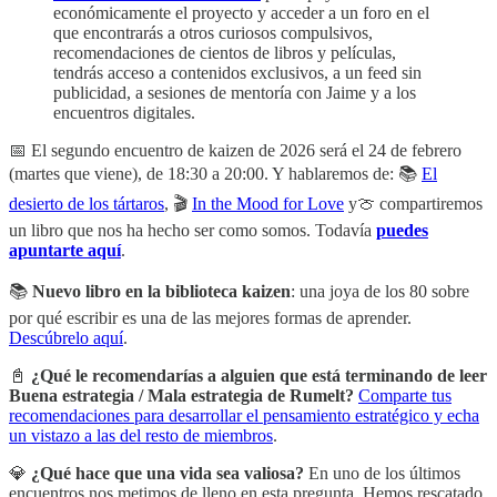
económicamente el proyecto y acceder a un foro en el
que encontrarás a otros curiosos compulsivos,
recomendaciones de cientos de libros y películas,
tendrás acceso a contenidos exclusivos, a un feed sin
publicidad, a sesiones de mentoría con Jaime y a los
encuentros digitales.
📅 El segundo encuentro de kaizen de 2026 será el 24 de febrero
(martes que viene), de 18:30 a 20:00. Y hablaremos de: 📚
El
desierto de los tártaros
, 🎬
In the Mood for Love
y🍈 compartiremos
un libro que nos ha hecho ser como somos. Todavía
puedes
apuntarte aquí
.
📚
Nuevo libro en la biblioteca kaizen
: una joya de los 80 sobre
por qué escribir es una de las mejores formas de aprender.
Descúbrelo aquí
.
📓
¿Qué le recomendarías a alguien que está terminando de leer
Buena estrategia / Mala estrategia de Rumelt?
Comparte tus
recomendaciones para desarrollar el pensamiento estratégico y echa
un vistazo a las del resto de miembros
.
💎
¿Qué hace que una vida sea valiosa?
En uno de los últimos
encuentros nos metimos de lleno en esta pregunta. Hemos rescatado