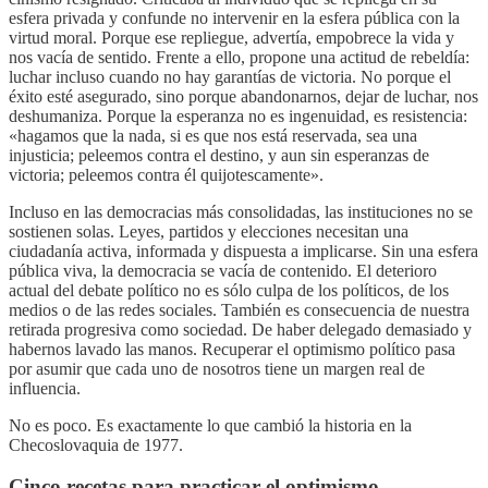
esfera privada y confunde no intervenir en la esfera pública con la
virtud moral. Porque ese repliegue, advertía, empobrece la vida y
nos vacía de sentido. Frente a ello, propone una actitud de rebeldía:
luchar incluso cuando no hay garantías de victoria. No porque el
éxito esté asegurado, sino porque abandonarnos, dejar de luchar, nos
deshumaniza. Porque la esperanza no es ingenuidad, es resistencia:
«hagamos que la nada, si es que nos está reservada, sea una
injusticia; peleemos contra el destino, y aun sin esperanzas de
victoria; peleemos contra él quijotescamente».
Incluso en las democracias más consolidadas, las instituciones no se
sostienen solas. Leyes, partidos y elecciones necesitan una
ciudadanía activa, informada y dispuesta a implicarse. Sin una esfera
pública viva, la democracia se vacía de contenido. El deterioro
actual del debate político no es sólo culpa de los políticos, de los
medios o de las redes sociales. También es consecuencia de nuestra
retirada progresiva como sociedad. De haber delegado demasiado y
habernos lavado las manos. Recuperar el optimismo político pasa
por asumir que cada uno de nosotros tiene un margen real de
influencia.
No es poco. Es exactamente lo que cambió la historia en la
Checoslovaquia de 1977.
Cinco recetas para practicar el optimismo