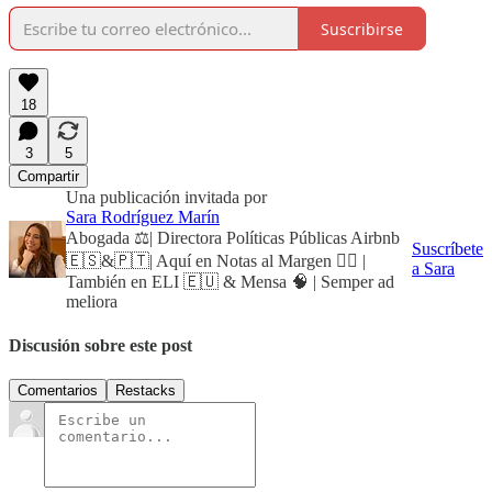
Suscribirse
18
3
5
Compartir
Una publicación invitada por
Sara Rodríguez Marín
Abogada ⚖️| Directora Políticas Públicas Airbnb
Suscríbete
🇪🇸&🇵🇹| Aquí en Notas al Margen ✍🏻 |
a Sara
También en ELI 🇪🇺 & Mensa 🧠 | Semper ad
meliora
Discusión sobre este post
Comentarios
Restacks