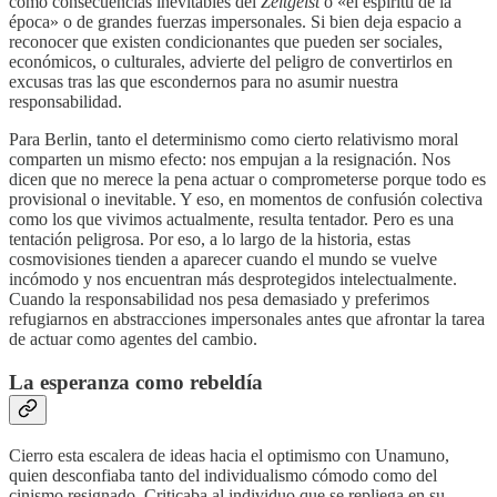
como consecuencias inevitables del
Zeitgeist
o «el espíritu de la
época» o de grandes fuerzas impersonales. Si bien deja espacio a
reconocer que existen condicionantes que pueden ser sociales,
económicos, o culturales, advierte del peligro de convertirlos en
excusas tras las que escondernos para no asumir nuestra
responsabilidad.
Para Berlin, tanto el determinismo como cierto relativismo moral
comparten un mismo efecto: nos empujan a la resignación. Nos
dicen que no merece la pena actuar o comprometerse porque todo es
provisional o inevitable. Y eso, en momentos de confusión colectiva
como los que vivimos actualmente, resulta tentador. Pero es una
tentación peligrosa. Por eso, a lo largo de la historia, estas
cosmovisiones tienden a aparecer cuando el mundo se vuelve
incómodo y nos encuentran más desprotegidos intelectualmente.
Cuando la responsabilidad nos pesa demasiado y preferimos
refugiarnos en abstracciones impersonales antes que afrontar la tarea
de actuar como agentes del cambio.
La esperanza como rebeldía
Cierro esta escalera de ideas hacia el optimismo con Unamuno,
quien desconfiaba tanto del individualismo cómodo como del
cinismo resignado. Criticaba al individuo que se repliega en su