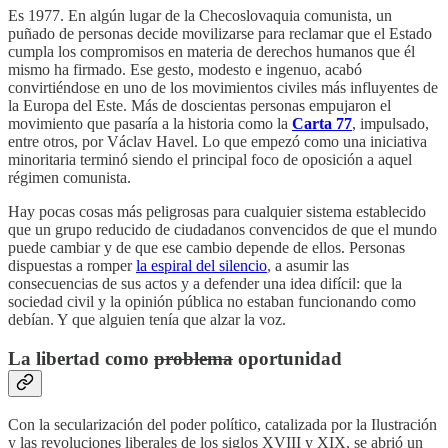
Es 1977. En algún lugar de la Checoslovaquia comunista, un
puñado de personas decide movilizarse para reclamar que el Estado
cumpla los compromisos en materia de derechos humanos que él
mismo ha firmado. Ese gesto, modesto e ingenuo, acabó
convirtiéndose en uno de los movimientos civiles más influyentes de
la Europa del Este. Más de doscientas personas empujaron el
movimiento que pasaría a la historia como la
Carta 77
, impulsado,
entre otros, por Václav Havel. Lo que empezó como una iniciativa
minoritaria terminó siendo el principal foco de oposición a aquel
régimen comunista.
Hay pocas cosas más peligrosas para cualquier sistema establecido
que un grupo reducido de ciudadanos convencidos de que el mundo
puede cambiar y de que ese cambio depende de ellos. Personas
dispuestas a romper
la espiral del silencio
, a asumir las
consecuencias de sus actos y a defender una idea difícil: que la
sociedad civil y la opinión pública no estaban funcionando como
debían. Y que alguien tenía que alzar la voz.
La libertad como
problema
oportunidad
Con la secularización del poder político, catalizada por la Ilustración
y las revoluciones liberales de los siglos XVIII y XIX, se abrió un