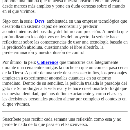
propone una mirada que repiensa nuestra posición en el universo
desde marcos más amplios y pone en duda certezas sobre el mundo
en el que vivimos.
Sigo con la serie:
Devs
, ambientada en una empresa tecnológica que
desarrolla un sistema capaz de reconstruir y predecir
acontecimientos del pasado y del futuro con precisión. A medida que
profundizan en los objetivos reales del proyecto, la serie te hace
reflexionar sobre las consecuencias de usar una tecnología basada en
la predicción absoluta, cuestionando el libre albedrío, la
predeterminación y nuestra ilusión de control.
Por último, la peli:
Coherence
que transcurre casi íntegramente
durante una cena entre amigos la noche en que un cometa pasa cerca
de la Tierra. A partir de una serie de sucesos extraños, los personajes
empiezan a experimentar anomalías cuánticas en su entorno
inmediato. Dentro de su sencillez, la película traslada la paradoja del
gato de Schrödinger a la vida real y te hace cuestionarte lo frágil que
es nuestra identidad, qué nos define exactamente y cómo el azar y
las decisiones personales pueden alterar por completo el contexto en
el que vivimos.
Suscríbete para recibir cada semana una reflexión como esta y no
perderte nada de lo que pasa en el kaizenverso.