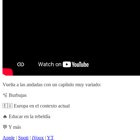
Vuelta a las andadas con un capítulo muy variado:
🫧 Burbujas
🇪🇺 Europa en el contexto actual
🔥 Educar en la rebeldía
💬 Y más
Apple
|
Spoti
|
iVoox
|
YT