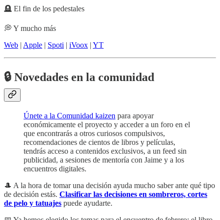
🪦 El fin de los pedestales
💭 Y mucho más
Web
|
Apple
|
Spoti
|
iVoox
|
YT
🔒
Novedades en la comunidad
Únete a la Comunidad kaizen
para apoyar
económicamente el proyecto y acceder a un foro en el
que encontrarás a otros curiosos compulsivos,
recomendaciones de cientos de libros y películas,
tendrás acceso a contenidos exclusivos, a un feed sin
publicidad, a sesiones de mentoría con Jaime y a los
encuentros digitales.
🎩 A la hora de tomar una decisión ayuda mucho saber ante qué tipo
de decisión estás.
Clasificar las decisiones en sombreros, cortes
de pelo y tatuajes
puede ayudarte.
📅 Ya hemos elegido los temas para el encuentro de febrero: el libro