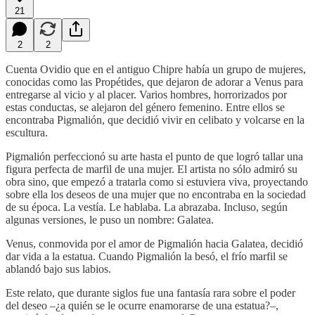
21
2
2
Cuenta Ovidio que en el antiguo Chipre había un grupo de mujeres,
conocidas como las Propétides, que dejaron de adorar a Venus para
entregarse al vicio y al placer. Varios hombres, horrorizados por
estas conductas, se alejaron del género femenino. Entre ellos se
encontraba Pigmalión, que decidió vivir en celibato y volcarse en la
escultura.
Pigmalión perfeccionó su arte hasta el punto de que logró tallar una
figura perfecta de marfil de una mujer. El artista no sólo admiró su
obra sino, que empezó a tratarla como si estuviera viva, proyectando
sobre ella los deseos de una mujer que no encontraba en la sociedad
de su época. La vestía. Le hablaba. La abrazaba. Incluso, según
algunas versiones, le puso un nombre: Galatea.
Venus, conmovida por el amor de Pigmalión hacia Galatea, decidió
dar vida a la estatua. Cuando Pigmalión la besó, el frío marfil se
ablandó bajo sus labios.
Este relato, que durante siglos fue una fantasía rara sobre el poder
del deseo –¿a quién se le ocurre enamorarse de una estatua?–,