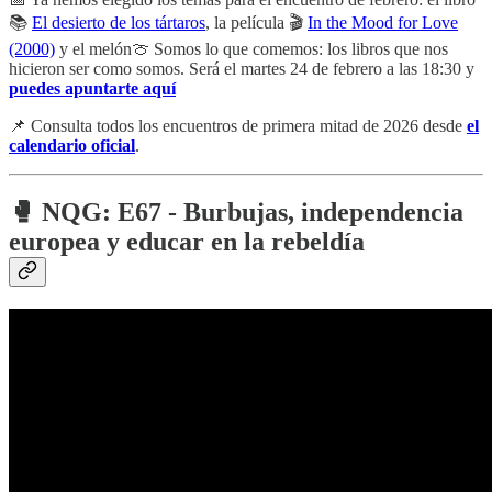
📚
El desierto de los tártaros
, la película 🎬
In the Mood for Love
(2000)
y el melón🍈 Somos lo que comemos: los libros que nos
hicieron ser como somos. Será el martes 24 de febrero a las 18:30 y
puedes apuntarte aquí
📌 Consulta todos los encuentros de primera mitad de 2026 desde
el
calendario oficial
.
🥊
NQG: E67 - Burbujas, independencia
europea y educar en la rebeldía