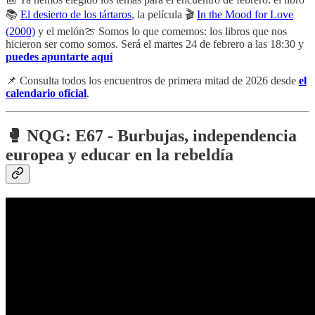
📚
El desierto de los tártaros
, la película 🎬
In the Mood for Love
(2000)
y el melón🍈 Somos lo que comemos: los libros que nos
hicieron ser como somos. Será el martes 24 de febrero a las 18:30 y
puedes apuntarte aquí
📌 Consulta todos los encuentros de primera mitad de 2026 desde
el
calendario oficial
.
🥊
NQG: E67 - Burbujas, independencia
europea y educar en la rebeldía