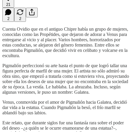
21
2
2
Cuenta Ovidio que en el antiguo Chipre había un grupo de mujeres,
conocidas como las Propétides, que dejaron de adorar a Venus para
entregarse al vicio y al placer. Varios hombres, horrorizados por
estas conductas, se alejaron del género femenino. Entre ellos se
encontraba Pigmalión, que decidió vivir en celibato y volcarse en la
escultura.
Pigmalión perfeccionó su arte hasta el punto de que logró tallar una
figura perfecta de marfil de una mujer. El artista no sólo admiró su
obra sino, que empezó a tratarla como si estuviera viva, proyectando
sobre ella los deseos de una mujer que no encontraba en la sociedad
de su época. La vestía. Le hablaba. La abrazaba. Incluso, según
algunas versiones, le puso un nombre: Galatea.
Venus, conmovida por el amor de Pigmalión hacia Galatea, decidió
dar vida a la estatua. Cuando Pigmalión la besó, el frío marfil se
ablandó bajo sus labios.
Este relato, que durante siglos fue una fantasía rara sobre el poder
del deseo –¿a quién se le ocurre enamorarse de una estatua?–,