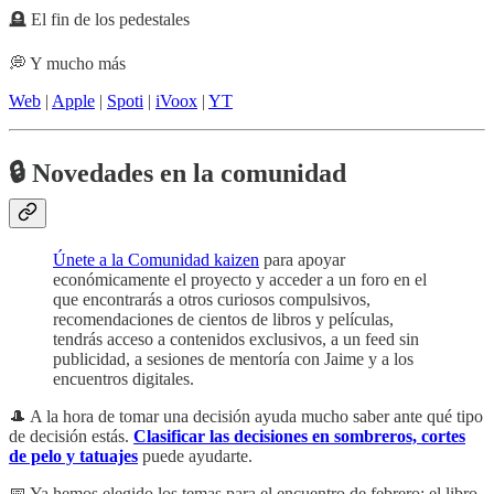
🪦 El fin de los pedestales
💭 Y mucho más
Web
|
Apple
|
Spoti
|
iVoox
|
YT
🔒
Novedades en la comunidad
Únete a la Comunidad kaizen
para apoyar
económicamente el proyecto y acceder a un foro en el
que encontrarás a otros curiosos compulsivos,
recomendaciones de cientos de libros y películas,
tendrás acceso a contenidos exclusivos, a un feed sin
publicidad, a sesiones de mentoría con Jaime y a los
encuentros digitales.
🎩 A la hora de tomar una decisión ayuda mucho saber ante qué tipo
de decisión estás.
Clasificar las decisiones en sombreros, cortes
de pelo y tatuajes
puede ayudarte.
📅 Ya hemos elegido los temas para el encuentro de febrero: el libro