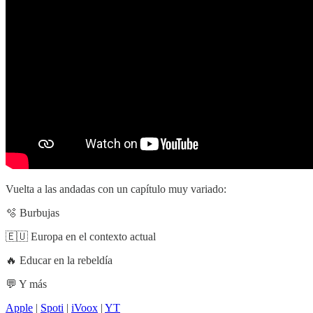
Vuelta a las andadas con un capítulo muy variado:
🫧 Burbujas
🇪🇺 Europa en el contexto actual
🔥 Educar en la rebeldía
💬 Y más
Apple
|
Spoti
|
iVoox
|
YT