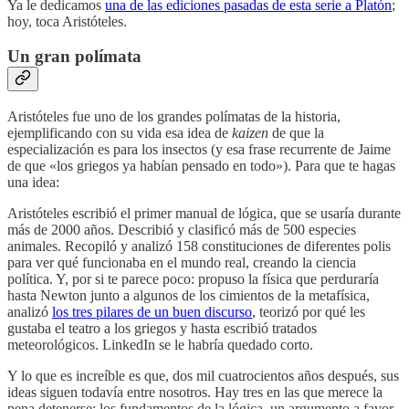
Ya le dedicamos
una de las ediciones pasadas de esta serie a Platón
;
hoy, toca Aristóteles.
Un gran polímata
Aristóteles fue uno de los grandes polímatas de la historia,
ejemplificando con su vida esa idea de
kaizen
de que la
especialización es para los insectos (y esa frase recurrente de Jaime
de que «los griegos ya habían pensado en todo»). Para que te hagas
una idea:
Aristóteles escribió el primer manual de lógica, que se usaría durante
más de 2000 años. Describió y clasificó más de 500 especies
animales. Recopiló y analizó 158 constituciones de diferentes polis
para ver qué funcionaba en el mundo real, creando la ciencia
política. Y, por si te parece poco: propuso la física que perduraría
hasta Newton junto a algunos de los cimientos de la metafísica,
analizó
los tres pilares de un buen discurso
, teorizó por qué les
gustaba el teatro a los griegos y hasta escribió tratados
meteorológicos. LinkedIn se le habría quedado corto.
Y lo que es increíble es que, dos mil cuatrocientos años después, sus
ideas siguen todavía entre nosotros. Hay tres en las que merece la
pena detenerse: los fundamentos de la lógica, un argumento a favor