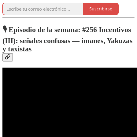
Suscribirse
🎙️
Episodio de la semana: #256 Incentivos
(III): señales confusas — imanes, Yakuzas
y taxistas