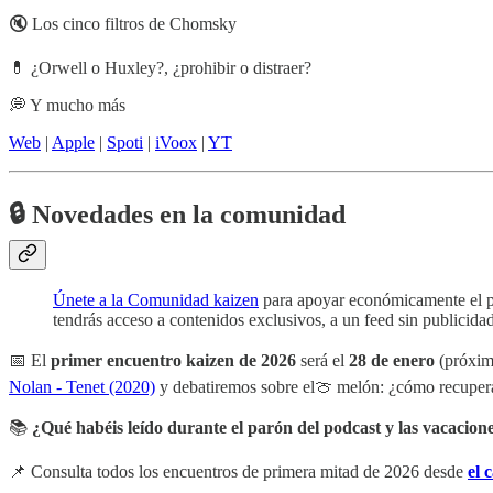
🔇 Los cinco filtros de Chomsky
💊 ¿Orwell o Huxley?, ¿prohibir o distraer?
💭 Y mucho más
Web
|
Apple
|
Spoti
|
iVoox
|
YT
🔒
Novedades en la comunidad
Únete a la Comunidad kaizen
para apoyar económicamente el pro
tendrás acceso a contenidos exclusivos, a un feed sin publicidad
📅 El
primer encuentro kaizen de 2026
será el
28 de enero
(próxim
Nolan - Tenet (2020)
y debatiremos sobre el🍈 melón: ¿cómo recuperar
📚
¿Qué habéis leído durante el parón del podcast y las vacacio
📌 Consulta todos los encuentros de primera mitad de 2026 desde
el 