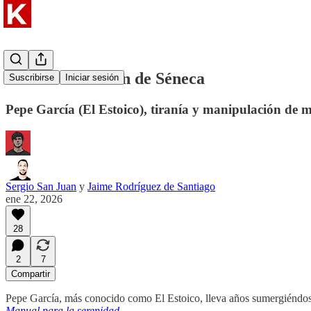
#054 🌱 El kaizen de Séneca
Suscribirse
Iniciar sesión
Pepe García (El Estoico), tiranía y manipulación de 
Sergio San Juan
y
Jaime Rodríguez de Santiago
ene 22, 2026
28
2
7
Compartir
Pepe García, más conocido como El Estoico, lleva años sumergiéndose 
Manual para la serenidad
.