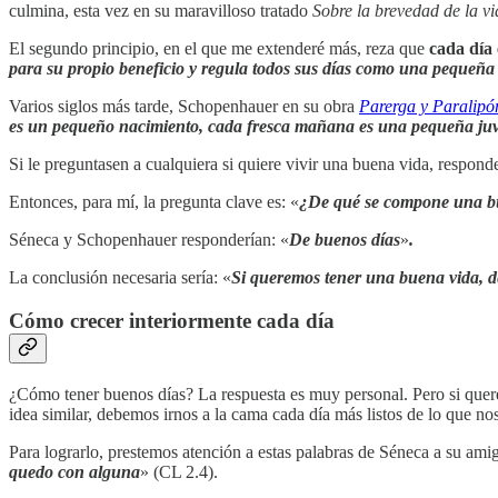
culmina, esta vez en su maravilloso tratado
Sobre la brevedad de la v
El segundo principio, en el que me extenderé más, reza que
cada día
para su propio beneficio y regula todos sus días como una pequeña
Varios siglos más tarde, Schopenhauer en su obra
Parerga y Paralip
es un pequeño nacimiento, cada fresca mañana es una pequeña juv
Si le preguntasen a cualquiera si quiere vivir una buena vida, respon
Entonces, para mí, la pregunta clave es:
«
¿De qué se compone una b
Séneca y Schopenhauer responderían: «
De buenos días
»
.
La conclusión necesaria sería: «
Si queremos tener una buena vida, d
Cómo crecer interiormente cada día
¿Cómo tener buenos días? La respuesta es muy personal. Pero si quere
idea similar, debemos irnos a la cama cada día más listos de lo que no
Para lograrlo, prestemos atención a estas palabras de Séneca a su amig
quedo con alguna
»
(CL 2.4).