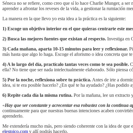
Séneca no se refiere, como creo que sí lo hace Charlie Munger, a ser m
aprender a afrontar los reveses de la vida, a gestionar la rumiación men
La manera en la que llevo yo esta idea a la práctica es la siguiente:
1) Escoge un objetivo interior en el que quieras centrarte este me
2) Busca las mejores fuentes que existan al respecto.
Investiga en 
3) Cada mañana, aparta 10-15 minutos para leer y reflexionar.
Pi
más hasta que algo lo haga. Escoge el aforismo o idea concreta que te 
4) A lo largo del día, practícalo tantas veces como te sea posible.
C
ella? No tiene que ser nada intelectualmente elaborado. Sólo piensa c
5) Por la noche, reflexiona sobre tu práctica.
Antes de irte a dormir
idea, si te era posible hacerlo? ¿En qué te ha ayudado? ¿Has podido a
6) Repite cada día la misma rutina.
Por la mañana, lee un extracto 
«
Hay que ser constante y acrecentar esa robustez con la continua a
continuamente para que nuestras buenas intenciones acaben convirtién
aprenderlo.
Me extendería mucho más, pero siendo coherente con la idea de que el 
elestoico.com
y allí podrás hacerlo.