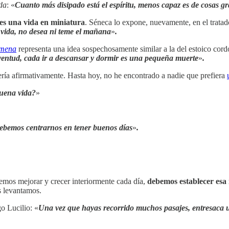
ida
: «
Cuanto más disipado está el espíritu, menos capaz es de cosas g
 es una vida en miniatura
. Séneca lo expone, nuevamente, en el trata
 vida, no desea ni teme el mañana
»
.
ómena
representa una idea sospechosamente similar a la del estoico cord
entud, cada ir a descansar y dormir es una pequeña muerte
»
.
dería afirmativamente. Hasta hoy, no he encontrado a nadie que prefiera
uena vida?
»
ebemos centrarnos en tener buenos días
»
.
mos mejorar y crecer interiormente cada día,
debemos establecer esa 
s levantamos.
o Lucilio: «
Una vez que hayas recorrido muchos pasajes, entresaca un