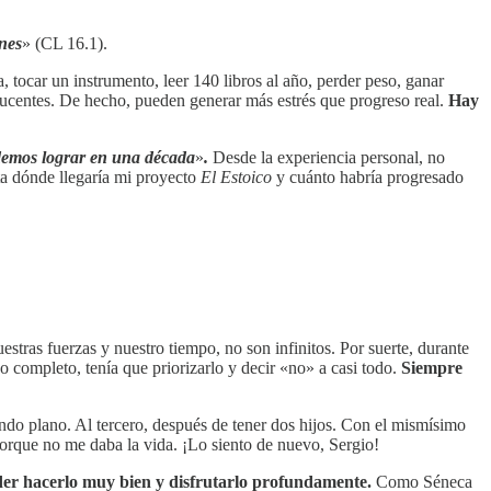
nes
» (CL 16.1).
 tocar un instrumento, leer 140 libros al año, perder peso, ganar
ducentes. De hecho, pueden generar más estrés que progreso real.
Hay
odemos lograr en una década
»
.
Desde la experiencia personal, no
ta dónde llegaría mi proyecto
El Estoico
y cuánto habría progresado
ras fuerzas y nuestro tiempo, no son infinitos. Por suerte, durante
o completo, tenía que priorizarlo y decir «no» a casi todo.
Siempre
undo plano. Al tercero, después de tener dos hijos. Con el mismísimo
porque no me daba la vida. ¡Lo siento de nuevo, Sergio!
r hacerlo muy bien y disfrutarlo profundamente.
Como Séneca