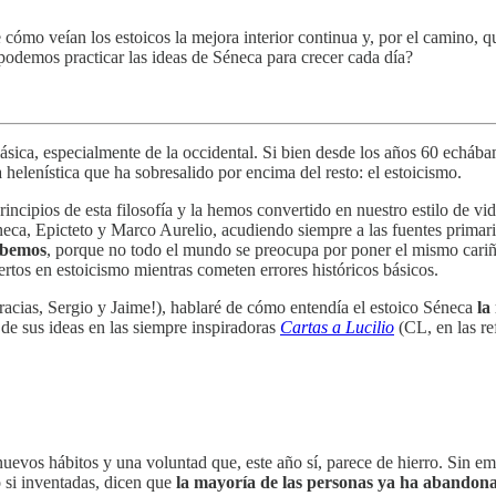
 cómo veían los estoicos la mejora interior continua y, por el camino
demos practicar las ideas de Séneca para crecer cada día?
clásica, especialmente de la occidental. Si bien desde los años 60 echá
lenística que ha sobresalido por encima del resto: el estoicismo.
ncipios de esta filosofía y la hemos convertido en nuestro estilo de 
éneca, Epicteto y Marco Aurelio, acudiendo siempre a las fuentes primar
bebemos
, porque no todo el mundo se preocupa por poner el mismo cariño
rtos en estoicismo mientras cometen errores históricos básicos.
¡gracias, Sergio y Jaime!), hablaré de cómo entendía el estoico Séneca
la
 de sus ideas en las siempre inspiradoras
Cartas a Lucilio
(CL, en las re
nuevos hábitos y una voluntad que, este año sí, parece de hierro. Sin em
 si inventadas, dicen que
la mayoría de las personas ya ha abandona