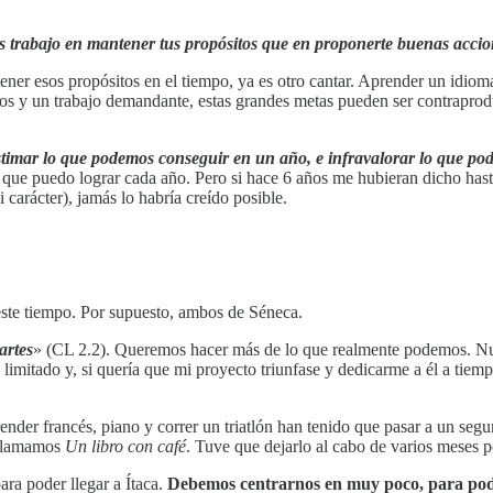
 trabajo en mantener tus propósitos que en proponerte buenas accio
er esos propósitos en el tiempo, ya es otro cantar. Aprender un idioma,
jos y un trabajo demandante, estas grandes metas pueden ser contrapro
stimar lo que podemos conseguir en un año, e infravalorar lo que p
 que puedo lograr cada año. Pero si hace 6 años me hubieran dicho has
carácter), jamás lo habría creído posible.
 este tiempo. Por supuesto, ambos de Séneca.
artes
»
(CL 2.2). Queremos hacer más de lo que realmente podemos. Nuest
limitado y, si quería que mi proyecto triunfase y dedicarme a él a tiemp
ender francés, piano y correr un triatlón han tenido que pasar a un seg
 llamamos
Un libro con café
. Tuve que dejarlo al cabo de varios meses 
ara poder llegar a Ítaca.
Debemos centrarnos en muy poco, para pode