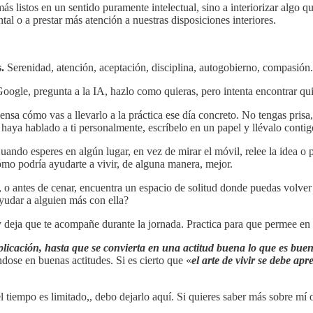
ás listos en un sentido puramente intelectual, sino a interiorizar algo q
tal o a prestar más atención a nuestras disposiciones interiores.
s.
Serenidad, atención, aceptación, disciplina, autogobierno, compasión
Google, pregunta a la IA, hazlo como quieras, pero intenta encontrar qui
ensa cómo vas a llevarlo a la práctica ese día concreto. No tengas pris
haya hablado a ti personalmente, escríbelo en un papel y llévalo contigo 
uando esperes en algún lugar, en vez de mirar el móvil, relee la idea o
ómo podría ayudarte a vivir, de alguna manera, mejor.
, o antes de cenar, encuentra un espacio de solitud donde puedas volver
yudar a alguien más con ella?
y deja que te acompañe durante la jornada. Practica para que permee en 
plicación, hasta que se convierta en una actitud buena lo que es bue
dose en buenas actitudes. Si es cierto que
«
el arte de vivir se debe ap
tiempo es limitado,, debo dejarlo aquí. Si quieres saber más sobre mí 