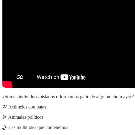
¿Somos individuos aislados o formamos parte de algo mucho mayor? En 
🦠 Actimeles con patas
🦧 Animales políticos
🤹 Las multitudes que contenemos