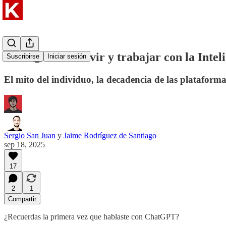
#039 🤖 Cómo vivir y trabajar con la Intelig
Suscribirse
Iniciar sesión
El mito del individuo, la decadencia de las plataformas
Sergio San Juan
y
Jaime Rodríguez de Santiago
sep 18, 2025
17
2
1
Compartir
¿Recuerdas la primera vez que hablaste con ChatGPT?