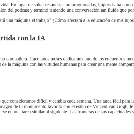
ida. En lugar de soltar respuestas preprogramadas, improvisaba como s
ión del podcast y terminó teniendo una conversación tan fluida que p
á una máquina el trabajo? ¿Cómo afectará a la educación de mis hijos?
tida con la IA
al como compañera. Hace unos meses dedicamos uno de los encuentros me
zas de la máquina con las virtudes humanas para crear una mente comparti
lo que consideramos difícil y cambia cada semana. Una tarea fácil para 
 imagen de tu monumento favorito con el estilo de Vincent van Gogh, 
e en una tarea similar al siguiente. Las fronteras de sus capacidades s