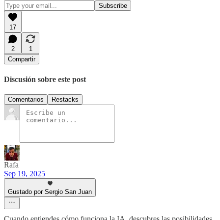
17
2
1
Compartir
Discusión sobre este post
Comentarios
Restacks
Rafa
Sep 19, 2025
Gustado por Sergio San Juan
Cuando entiendes cómo funciona la IA, descubres las posibilidades