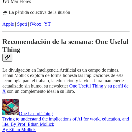
💃🏻 Mar Flores
🌧️ La pérdida colectiva de la ilusión
Apple
|
Spoti
|
iVoox
|
YT
Recomendación de la semana: One Useful
Thing
La divulgación en Inteligencia Artificial es un campo de minas.
Ethan Mollick explora de forma honesta las implicaciones de esta
tecnología para el trabajo, la educación y la vida. Para mantenerte
actualizado sin humo, su newsletter
One Useful Thing
y
su perfil de
X
son un complemento ideal a su libro.
One Useful Thing
Trying to understand the implications of AI for work, education, and
life. By Prof. Ethan Mollick
By Ethan Mollick