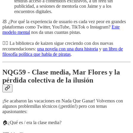
tendrás acceso a contenidos exclusivos, a un feed sin
publicidad, a sesiones de mentoría con Jaime y a los
encuentros digitales.
💩 ¿Por qué la experiencia de usuario es cada vez peor en grandes
plataformas como Twitter, YouTube, TikTok o Instagram?
Este
modelo mental
nos da unas cuantas pistas.
🏴‍☠️ La biblioteca de kaizen sigue creciendo con dos nuevas
recomendaciones:
una novela con una dura historia
y
un libro de
filosofía política que habla de piratas
.
NQG59 - Clase media, Mar Flores y la
pérdida colectiva de la ilusión
¡Se acabaron las vacaciones en Nada Que Ganar! Volvemos con
algunos problemillas técnicos (¡perdón!) pero con temas
apasionantes:
🏠¿Qué es / era la clase media?