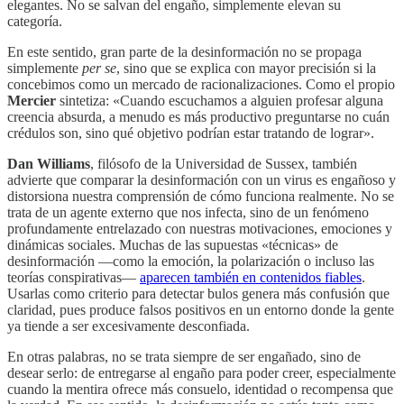
elegantes. No se salvan del engaño, simplemente elevan su
categoría.
En este sentido, gran parte de la desinformación no se propaga
simplemente
per se
, sino que se explica con mayor precisión si la
concebimos como un mercado de racionalizaciones. Como el propio
Mercier
sintetiza: «Cuando escuchamos a alguien profesar alguna
creencia absurda, a menudo es más productivo preguntarse no cuán
crédulos son, sino qué objetivo podrían estar tratando de lograr».
Dan Williams
, filósofo de la Universidad de Sussex, también
advierte que comparar la desinformación con un virus es engañoso y
distorsiona nuestra comprensión de cómo funciona realmente. No se
trata de un agente externo que nos infecta, sino de un fenómeno
profundamente entrelazado con nuestras motivaciones, emociones y
dinámicas sociales. Muchas de las supuestas «técnicas» de
desinformación —como la emoción, la polarización o incluso las
teorías conspirativas—
aparecen también en contenidos fiables
.
Usarlas como criterio para detectar bulos genera más confusión que
claridad, pues produce falsos positivos en un entorno donde la gente
ya tiende a ser excesivamente desconfiada.
En otras palabras, no se trata siempre de ser engañado, sino de
desear serlo: de entregarse al engaño para poder creer, especialmente
cuando la mentira ofrece más consuelo, identidad o recompensa que