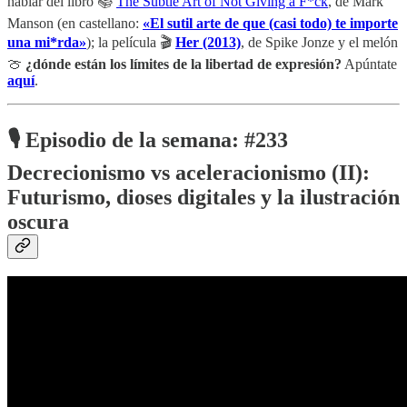
hablar del libro 📚
The Subtle Art of Not Giving a F*ck
, de Mark
Manson (en castellano:
«El sutil arte de que (casi todo) te importe
una mi*rda»
); la película 🎬
Her (2013)
, de Spike Jonze y el melón
🍈
¿dónde están los límites de la libertad de expresión?
Apúntate
aquí
.
🎙️ Episodio de la semana:
#233
Decrecionismo vs aceleracionismo (II):
Futurismo, dioses digitales y la ilustración
oscura