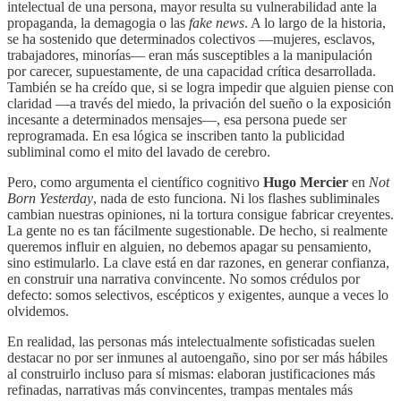
intelectual de una persona, mayor resulta su vulnerabilidad ante la
propaganda, la demagogia o las
fake news
. A lo largo de la historia,
se ha sostenido que determinados colectivos —mujeres, esclavos,
trabajadores, minorías— eran más susceptibles a la manipulación
por carecer, supuestamente, de una capacidad crítica desarrollada.
También se ha creído que, si se logra impedir que alguien piense con
claridad —a través del miedo, la privación del sueño o la exposición
incesante a determinados mensajes—, esa persona puede ser
reprogramada. En esa lógica se inscriben tanto la publicidad
subliminal como el mito del lavado de cerebro.
Pero, como argumenta el científico cognitivo
Hugo Mercier
en
Not
Born Yesterday
, nada de esto funciona. Ni los flashes subliminales
cambian nuestras opiniones, ni la tortura consigue fabricar creyentes.
La gente no es tan fácilmente sugestionable. De hecho, si realmente
queremos influir en alguien, no debemos apagar su pensamiento,
sino estimularlo. La clave está en dar razones, en generar confianza,
en construir una narrativa convincente. No somos crédulos por
defecto: somos selectivos, escépticos y exigentes, aunque a veces lo
olvidemos.
En realidad, las personas más intelectualmente sofisticadas suelen
destacar no por ser inmunes al autoengaño, sino por ser más hábiles
al construirlo incluso para sí mismas: elaboran justificaciones más
refinadas, narrativas más convincentes, trampas mentales más