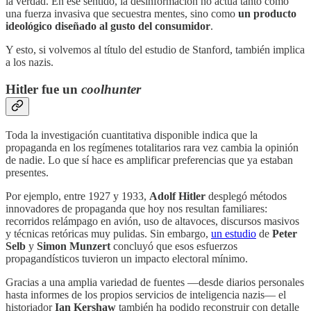
la verdad. En ese sentido, la desinformación no actúa tanto como
una fuerza invasiva que secuestra mentes, sino como
un producto
ideológico diseñado al gusto del consumidor
.
Y esto, si volvemos al título del estudio de Stanford, también implica
a los nazis.
Hitler fue un
coolhunter
Toda la investigación cuantitativa disponible indica que la
propaganda en los regímenes totalitarios rara vez cambia la opinión
de nadie. Lo que sí hace es amplificar preferencias que ya estaban
presentes.
Por ejemplo, entre 1927 y 1933,
Adolf Hitler
desplegó métodos
innovadores de propaganda que hoy nos resultan familiares:
recorridos relámpago en avión, uso de altavoces, discursos masivos
y técnicas retóricas muy pulidas. Sin embargo,
un estudio
de
Peter
Selb
y
Simon Munzert
concluyó que esos esfuerzos
propagandísticos tuvieron un impacto electoral mínimo.
Gracias a una amplia variedad de fuentes —desde diarios personales
hasta informes de los propios servicios de inteligencia nazis— el
historiador
Ian Kershaw
también ha podido reconstruir con detalle