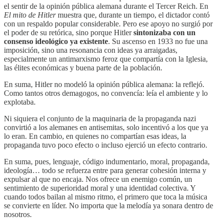
el sentir de la opinión pública alemana durante el Tercer Reich. En
El mito de Hitler
muestra que, durante un tiempo, el dictador contó
con un respaldo popular considerable. Pero ese apoyo no surgió por
el poder de su retórica, sino porque Hitler
sintonizaba con un
consenso ideológico ya existente
. Su ascenso en 1933 no fue una
imposición, sino una resonancia con ideas ya arraigadas,
especialmente un antimarxismo feroz que compartía con la Iglesia,
las élites económicas y buena parte de la población.
En suma, Hitler no modeló la opinión pública alemana: la reflejó.
Como tantos otros demagogos, no convencía: leía el ambiente y lo
explotaba.
Ni siquiera el conjunto de la maquinaria de la propaganda nazi
convirtió a los alemanes en antisemitas, solo incentivó a los que ya
lo eran. En cambio, en quienes no compartían esas ideas, la
propaganda tuvo poco efecto o incluso ejerció un efecto contrario.
En suma, pues, lenguaje, código indumentario, moral, propaganda,
ideología… todo se refuerza entre para generar cohesión interna y
expulsar al que no encaja. Nos ofrece un enemigo común, un
sentimiento de superioridad moral y una identidad colectiva. Y
cuando todos bailan al mismo ritmo, el primero que toca la música
se convierte en líder. No importa que la melodía ya sonara dentro de
nosotros.