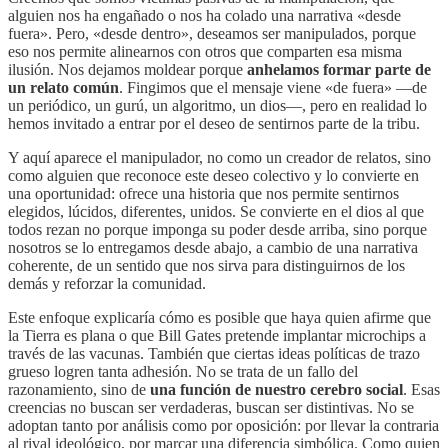
alguien nos ha engañado o nos ha colado una narrativa «desde
fuera». Pero, «desde dentro», deseamos ser manipulados, porque
eso nos permite alinearnos con otros que comparten esa misma
ilusión. Nos dejamos moldear porque
anhelamos formar parte de
un relato común
. Fingimos que el mensaje viene «de fuera» —de
un periódico, un gurú, un algoritmo, un dios—, pero en realidad lo
hemos invitado a entrar por el deseo de sentirnos parte de la tribu.
Y aquí aparece el manipulador, no como un creador de relatos, sino
como alguien que reconoce este deseo colectivo y lo convierte en
una oportunidad: ofrece una historia que nos permite sentirnos
elegidos, lúcidos, diferentes, unidos. Se convierte en el dios al que
todos rezan no porque imponga su poder desde arriba, sino porque
nosotros se lo entregamos desde abajo, a cambio de una narrativa
coherente, de un sentido que nos sirva para distinguirnos de los
demás y reforzar la comunidad.
Este enfoque explicaría cómo es posible que haya quien afirme que
la Tierra es plana o que Bill Gates
pretende implantar microchips a
través de las vacunas. También que ciertas ideas políticas de trazo
grueso logren tanta adhesión. No se trata de un fallo del
razonamiento, sino de
una función de nuestro cerebro social
. Esas
creencias no buscan ser verdaderas, buscan ser distintivas. No se
adoptan tanto por análisis como por oposición: por llevar la contraria
al rival ideológico, por marcar una diferencia simbólica. Como quien