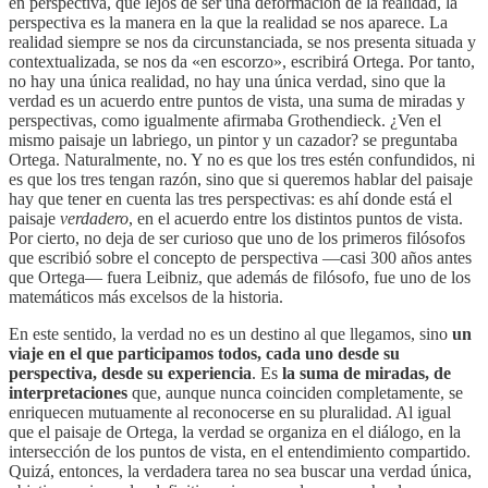
en perspectiva, que lejos de ser una deformación de la realidad, la
perspectiva es la manera en la que la realidad se nos aparece. La
realidad siempre se nos da circunstanciada, se nos presenta situada y
contextualizada, se nos da «en escorzo», escribirá Ortega. Por tanto,
no hay una única realidad, no hay una única verdad, sino que la
verdad es un acuerdo entre puntos de vista, una suma de miradas y
perspectivas, como igualmente afirmaba Grothendieck. ¿Ven el
mismo paisaje un labriego, un pintor y un cazador? se preguntaba
Ortega. Naturalmente, no. Y no es que los tres estén confundidos, ni
es que los tres tengan razón, sino que si queremos hablar del paisaje
hay que tener en cuenta las tres perspectivas: es ahí donde está el
paisaje
verdadero
, en el acuerdo entre los distintos puntos de vista.
Por cierto, no deja de ser curioso que uno de los primeros filósofos
que escribió sobre el concepto de perspectiva —casi 300 años antes
que Ortega— fuera Leibniz, que además de filósofo, fue uno de los
matemáticos más excelsos de la historia.
En este sentido, la verdad no es un destino al que llegamos, sino
un
viaje en el que participamos todos, cada uno desde su
perspectiva, desde su experiencia
. Es
la suma de miradas, de
interpretaciones
que, aunque nunca coinciden completamente, se
enriquecen mutuamente al reconocerse en su pluralidad. Al igual
que el paisaje de Ortega, la verdad se organiza en el diálogo, en la
intersección de los puntos de vista, en el entendimiento compartido.
Quizá, entonces, la verdadera tarea no sea buscar una verdad única,