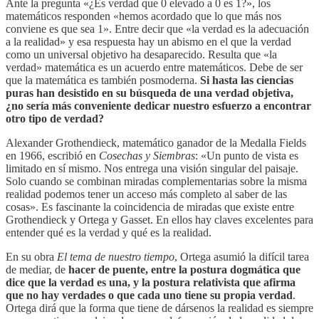
Ante la pregunta «¿Es verdad que 0 elevado a 0 es 1?», los
matemáticos responden «hemos acordado que lo que más nos
conviene es que sea 1». Entre decir que «la verdad es la adecuación
a la realidad» y esa respuesta hay un abismo en el que la verdad
como un universal objetivo ha desaparecido. Resulta que «la
verdad» matemática es un acuerdo entre matemáticos. Debe de ser
que la matemática es también posmoderna.
Si hasta las ciencias
puras han desistido en su búsqueda de una verdad objetiva,
¿no sería más conveniente dedicar nuestro esfuerzo a encontrar
otro tipo de verdad?
Alexander Grothendieck, matemático ganador de la Medalla Fields
en 1966, escribió en
Cosechas y Siembras
: «Un punto de vista es
limitado en sí mismo. Nos entrega una visión singular del paisaje.
Solo cuando se combinan miradas complementarias sobre la misma
realidad podemos tener un acceso más completo al saber de las
cosas». Es fascinante la coincidencia de miradas que existe entre
Grothendieck y Ortega y Gasset. En ellos hay claves excelentes para
entender qué es la verdad y qué es la realidad.
En su obra
El tema de nuestro tiempo
, Ortega asumió la difícil tarea
de mediar, de
hacer de puente, entre la postura dogmática que
dice que la verdad es una, y la postura relativista que afirma
que no hay verdades o que cada uno tiene su propia verdad
.
Ortega dirá que la forma que tiene de dársenos la realidad es siempre