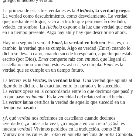
griego, el hebreo y el latín.
La primera de estas tres verdades es la
Aletheia
, la verdad griega
.
La verdad como descubrimiento, como desvelamiento. La verdad
que, mediante el logos, saca a la luz lo que permanecía olvidado,
velado, en sombra. La
Aletheia
expone a la luz una verdad que está
en un tiempo presente. Algo hay ahí y hay que descubrirlo ahora.
Hay una segunda verdad
Emet
, la verdad en hebreo
. Esta es, en
cambio, la verdad que se cumple. Algo es verdad (
Emet
) cuando lo
dicho se lleva a cabo, cuando sucede lo esperado, aquello que estaba
escrito (por Dios).
Emet
comparte raíz con
emuná
, que llegará al
castellano como «amén», esto es: así sea, se cumpla.
Emet
es la
verdad que se cumple en un tiempo futuro.
La tercera es la
Veritas
, la verdad latina
. Una verdad que apunta al
rigor de lo dicho, a la exactitud entre lo narrado y lo sucedido.
La
veritas
opera en la concordancia entre lo que decimos que pasó y
lo que pasó
realmente
. Es la veracidad del relato sobre el hecho.
La
veritas
latina certifica la verdad de aquello que sucedió en un
tiempo ya pasado.
¿A qué
verdad
nos referimos en castellano cuando decimos
«verdad»?, ¿a todas a la vez?, ¿a ninguna en concreto? ¿Cuál es
nuestra
verdad
? Vivimos perdidos en la traducción, como Bill
Murray por las calles de Tokio en aquella película de Sofia Coppola.