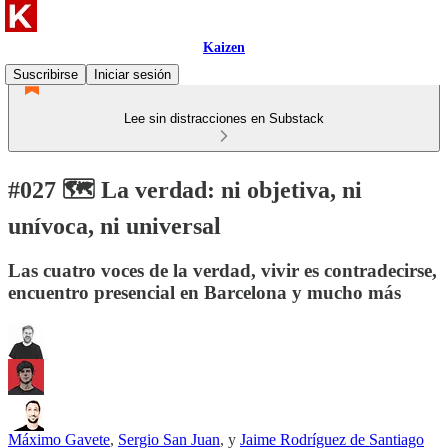
Kaizen
Suscribirse
Iniciar sesión
Lee sin distracciones en Substack
#027 🗺️ La verdad: ni objetiva, ni
unívoca, ni universal
Las cuatro voces de la verdad, vivir es contradecirse,
encuentro presencial en Barcelona y mucho más
Máximo Gavete
,
Sergio San Juan
, y
Jaime Rodríguez de Santiago