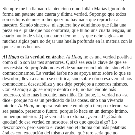
Siempre me ha llamado la atención como Julián Marías ignoró de
forma tan patente una cuarta y última verdad. Supongo que todos
somos hijos de nuestro tiempo y no hay nada que reprochar al
maestro. Siendo sinceros, ni siquiera hoy admitimos que falta una
pieza en el puzle que nos conforma, que hubo una cuarta lengua, un
cuarto punto de vista, un cuarto tiempo… y que ocho siglos son
muchos siglos para no dejar una huella profunda en la materia con la
que estamos hechos.
Al Haqq
es la verdad en árabe
.
Al Haqq
no es una verdad positiva
como sí lo son las tres anteriores. Quizá sea esa la clave de que se
nos resista. Su propósito no es el de sumar conocimiento, sino el de
conmocionarnos. La verdad árabe no se apoya tanto sobre lo que se
descubre, lleva a cabo o se certifica, sino sobre cómo esa verdad nos
conmociona, desestabiliza y nos deja perplejos a nosotros mismos.
Con
Al Haqq
algo se rompe dentro de ti, no haciéndote más
poderoso, sino más inocente, más niño. En árabe, la verdad no «se
dice» porque no es un predicado de las cosas, sino una vivencia
interior.
Al Haqq
no opera realmente en ningún tiempo externo, ya
sea pasado, presente o futuro, porque lo hace en un tiempo íntimo,
un tiempo interior. ¡Qué verdad tan extraña!, ¿verdad? ¿Cuánto
quedará de esa verdad en nosotros, si es que queda algo? Lo
desconozco, pero siendo el castellano el idioma con más palabras
árabes con excepción del mismo árabe, qué raro sería que no