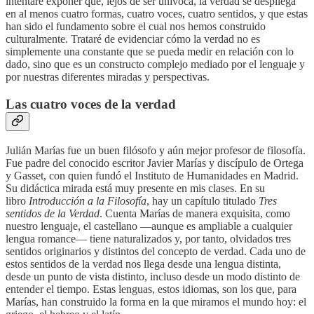
intentaré exponer que, lejos de ser unívoca, la verdad se despliega
en al menos cuatro formas, cuatro voces, cuatro sentidos, y que estas
han sido el fundamento sobre el cual nos hemos construido
culturalmente. Trataré de evidenciar cómo la verdad no es
simplemente una constante que se pueda medir en relación con lo
dado, sino que es un constructo complejo mediado por el lenguaje y
por nuestras diferentes miradas y perspectivas.
Las cuatro voces de la verdad
Julián Marías fue un buen filósofo y aún mejor profesor de filosofía.
Fue padre del conocido escritor Javier Marías y discípulo de Ortega
y Gasset, con quien fundó el Instituto de Humanidades en Madrid.
Su didáctica mirada está muy presente en mis clases. En su
libro
Introducción a la Filosofía
, hay un capítulo titulado
Tres
sentidos de la Verdad
. Cuenta Marías de manera exquisita, como
nuestro lenguaje, el castellano —aunque es ampliable a cualquier
lengua romance— tiene naturalizados y, por tanto, olvidados tres
sentidos originarios y distintos del concepto de verdad. Cada uno de
estos sentidos de la verdad nos llega desde una lengua distinta,
desde un punto de vista distinto, incluso desde un modo distinto de
entender el tiempo. Estas lenguas, estos idiomas, son los que, para
Marías, han construido la forma en la que miramos el mundo hoy: el