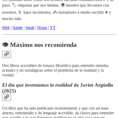
paso: 🏷️ etiquetas que nos limitan, 🌍 mundos que llevamos con
nosotros, 🫰 lujos incómodos, ✍️ borradores a medio escribir ➕ y
mucho más.
Web
|
Apple
|
Spoti
|
iVoox
|
YT
👁️ Máximo nos recomienda
Dos libros accesibles de ensayo filosófico para entender miradas
actuales y no nostálgicas sobre el problema de la realidad y la
verdad.
El día que inventamos la realidad
de Javier Argüello
(2025)
Un libro que ha sido publicado recientemente y que con un tono
ameno, entretenido y de lenguaje accesible, da claves para entender
que aquello a lo que llamamos realidad no es otra cosa que un