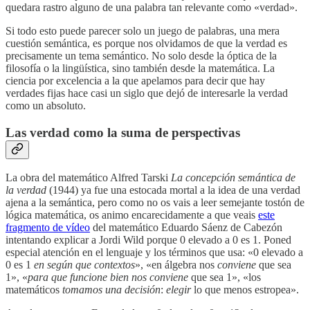
quedara rastro alguno de una palabra tan relevante como «verdad».
Si todo esto puede parecer solo un juego de palabras, una mera
cuestión semántica, es porque nos olvidamos de que la verdad es
precisamente un tema semántico. No solo desde la óptica de la
filosofía o la lingüística, sino también desde la matemática. La
ciencia por excelencia a la que apelamos para decir que hay
verdades fijas hace casi un siglo que dejó de interesarle la verdad
como un absoluto.
Las verdad como la suma de perspectivas
La obra del matemático Alfred Tarski
La concepción semántica de
la verdad
(1944) ya fue una estocada mortal a la idea de una verdad
ajena a la semántica, pero como no os vais a leer semejante tostón de
lógica matemática, os animo encarecidamente a que veais
este
fragmento de vídeo
del matemático Eduardo Sáenz de Cabezón
intentando explicar a Jordi Wild porque 0 elevado a 0 es 1. Poned
especial atención en el lenguaje y los términos que usa: «0 elevado a
0 es 1
en según que contextos
», «en álgebra nos
conviene
que sea
1», «
para que funcione bien nos conviene
que sea 1», «los
matemáticos
tomamos una decisión
:
elegir
lo que menos estropea».