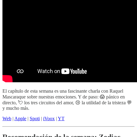
El capítulo de esta semana es una fascinante charla con Raquel
Mascaraque sobre nuestras emociones. Y de paso: 😱 pánico en
directo, 💘 los tres circuitos del amor, 😢 la utilidad de la tristeza 💬
y mucho más.
Web
|
Apple
|
Spoti
|
iVoox
|
YT
Recomendación de la semana: Zodiac