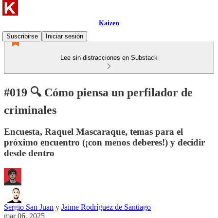
Kaizen
Suscribirse
Iniciar sesión
Lee sin distracciones en Substack
#019 🔍 Cómo piensa un perfilador de
criminales
Encuesta, Raquel Mascaraque, temas para el
próximo encuentro (¡con menos deberes!) y decidir
desde dentro
Sergio San Juan
y
Jaime Rodríguez de Santiago
mar 06, 2025