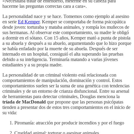
«Necesitaba tratar de entenderlo, meterme en su cabeza para
hacerme las preguntas correctas cara a cara».
La personalidad nace y se hace. Tomemos como ejemplo al asesino
en serie
Ed Kemper
. Kemper se comportaba de forma psicopática
desde joven: torturaba y mataba animales, y rompía los muñecos de
sus hermanas. Al observar este comportamiento, su madre le obligó
a dormir en el sótano. Con 15 años, Kemper mató a punta de pistola
a su abuela y después a su abuelo, argumentando que lo hizo porque
se había enfadado por la muerte de su abuela. Después de ser
internado en un hospital, consiguió el alta superando las pruebas
debido a su inteligencia. Terminaría matando a varias jóvenes
estudiantes y a su propia madre.
La personalidad de un criminal violento está relacionada con
comportamientos de manipulación, dominación y control. Estos
comportamientos suelen ser la suma de una genética con tendencias
criminales y de un entorno de crianza disfuncional. Entre su arsenal
de herramientas para detectar criminales, Douglas menciona la
tríada de MacDonald
que propone que las personas psicópatas
tienden a presentar dos de estos tres comportamientos en el inicio de
su vida:
Piromanía: atracción por producir incendios y por el fuego
Crueldad animal: torturar o asesinar animales