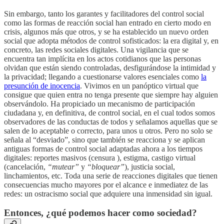
Sin embargo, tanto los garantes y facilitadores del control social
como las formas de reacción social han entrado en cierto modo en
crisis, algunos más que otros, y se ha establecido un nuevo orden
social que adopta métodos de control sofisticados: la era digital y, en
concreto, las redes sociales digitales. Una vigilancia que se
encuentra tan implícita en los actos cotidianos que las personas
olvidan que están siendo controladas, desfigurándose la intimidad y
la privacidad; llegando a cuestionarse valores esenciales como
la
presunción de inocencia
. Vivimos en un panóptico virtual que
consigue que quien entra no tenga presente que siempre hay alguien
observándolo. Ha propiciado un mecanismo de participación
ciudadana y, en definitiva, de control social, en el cual todos somos
observadores de las conductas de todos y señalamos aquellas que se
salen de lo aceptable o correcto, para unos u otros. Pero no solo se
señala al “desviado”, sino que también se reacciona y se aplican
antiguas formas de control social adaptadas ahora a los tiempos
digitales: reportes masivos (censura ), estigma, castigo virtual
(cancelación,
“mutear”
y
“bloquear”
), justicia social,
linchamientos, etc. Toda una serie de reacciones digitales que tienen
consecuencias mucho mayores por el alcance e inmediatez de las
redes: un ostracismo social que adquiere una inmensidad sin igual.
Entonces, ¿qué podemos hacer como sociedad?