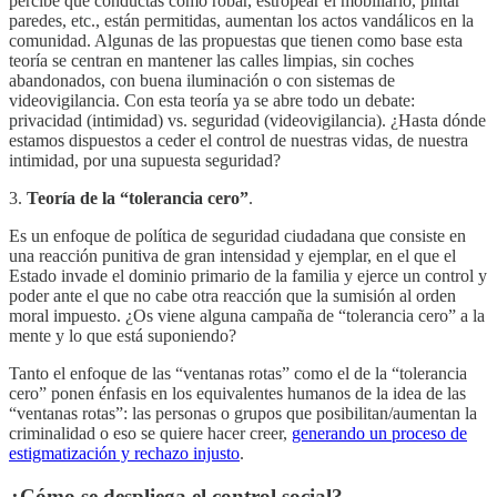
percibe que conductas como robar, estropear el mobiliario, pintar
paredes, etc., están permitidas, aumentan los actos vandálicos en la
comunidad. Algunas de las propuestas que tienen como base esta
teoría se centran en mantener las calles limpias, sin coches
abandonados, con buena iluminación o con sistemas de
videovigilancia. Con esta teoría ya se abre todo un debate:
privacidad (intimidad) vs. seguridad (videovigilancia). ¿Hasta dónde
estamos dispuestos a ceder el control de nuestras vidas, de nuestra
intimidad, por una supuesta seguridad?
3.
Teoría de la “tolerancia cero”
.
Es un enfoque de política de seguridad ciudadana que consiste en
una reacción punitiva de gran intensidad y ejemplar, en el que el
Estado invade el dominio primario de la familia y ejerce un control y
poder ante el que no cabe otra reacción que la sumisión al orden
moral impuesto. ¿Os viene alguna campaña de “tolerancia cero” a la
mente y lo que está suponiendo?
Tanto el enfoque de las “ventanas rotas” como el de la “tolerancia
cero” ponen énfasis en los equivalentes humanos de la idea de las
“ventanas rotas”: las personas o grupos que posibilitan/aumentan la
criminalidad o eso se quiere hacer creer,
generando un proceso de
estigmatización y rechazo injusto
.
¿Cómo se despliega el control social?