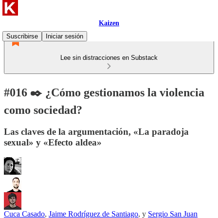
Kaizen
Suscribirse
Iniciar sesión
Lee sin distracciones en Substack
#016 ✒️ ¿Cómo gestionamos la violencia
como sociedad?
Las claves de la argumentación, «La paradoja
sexual» y «Efecto aldea»
Cuca Casado
,
Jaime Rodríguez de Santiago
, y
Sergio San Juan