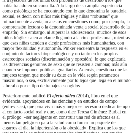
la trayectoria de los niños con problemas de desarrollo a los que
había tratado en su consulta. A lo largo de su amplia experiencia
como psicóloga se ha encontrado con lo que denomina la paradoja
sexual, es decir, con niños más frágiles y niñas “robustas” que
rutinariamente aventajan a estos en cuestiones como, por ejemplo, la
comprensión lectora o la denominada ventaja social (desarrollo de la
empatía). Sin embargo, al superar la adolescencia, muchos de esos
niños frágiles salen adelante llegando a la cima profesional, mientras
que esas niñas tienden a elegir profesiones más humanitarias, con
mayor flexibilidad y autonomía. Pinker encuentra la respuesta en el
conjunto de factores biopsicológicos y no tanto en los propios
estereotipos sociales (discriminación y opresión), lo que explicaría
las diferencias genuinas de sexo que se resisten a cambiar, más aún
cuando se imponen políticas igualitarias. Además, cuestiona que las
mujeres tengan que medir su éxito en la vida según parámetros
masculinos, o sea, exclusivamente por lo lejos que llega en el mundo
laboral o por el tipo de trabajos escogidos.
Posteriormente publicó
El efecto aldea
(2014), libro en el que
evidencia, apoyándose en las ciencias y en estudios de campo
(entrevistas), que para vivir más y mejor es necesario dedicar tiempo
al contacto social real y que, como dice Teresa Giménez Barbat en
el prólogo, «ser negligente en construir una red de afectos es al
menos tan peligroso para la salud como fumar un paquete de
cigarros al día, la hipertensión o la obesidad». Explica que los que