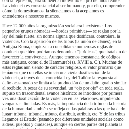
con la represión, para someter al individuo en pro de unos réditos.
La violencia es consustancial al ser humano y, por ello, comprender
cómo la domesticamos, la silenciamos o la aceptamos es
entendernos a nosotros mismos.
Hace 12.000 años la organización social era inexistente. Los
pequeños grupos nómadas —hordas primitivas— se regían por la
ley del más fuerte, sin norma alguna que dosificara, controlara, la
violencia. Con la aparición de las tribus (la unión de clanes), en la
Antigua Roma, empiezan a consolidarse numerosas reglas de
conducta que bien podríamos denominar “jurídicas”, que trataban de
favorecer la convivencia. Aunque tenemos constancia de códigos
más antiguos, como el de Hammurabi (s. XVIII a. C.). Muchas de
estas reglas aun siendo de carácter religioso, el valor primario que
tenían es que con ellas se inicia una cierta dosificación de la
violencia, a través de la conocida Ley del Talión: la respuesta al
daño ocasionado se limita a la producción de un daño igual o similar
al recibido. A pesar de su severidad, un “ojo por ojo” en toda regla,
supuso un trascendental avance histórico: se introduce por primera
vez una dosificación de la violencia en las relaciones, impidiendo
venganzas ilimitadas. Es más, la importancia de la tribu en la historia
de la humanidad también se refleja en las palabras a las que ha dado
lugar: tribuna, tribunal, tributo, distribuir, atribuir, etc. Y de las tribus
llegamos al Estado (pasando por diferentes unidades sociales como
aldeas, pueblos y ciudades), aunque en ciertas partes del planeta la