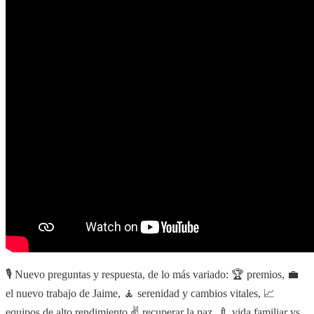
🎙️ Nuevo preguntas y respuesta, de lo más variado: 🏆 premios, 💼
el nuevo trabajo de Jaime, 🧘 serenidad y cambios vitales, 📈
equipos de alto rendimiento,✌️ recuperar la paz, 🍼 vida familiar vs