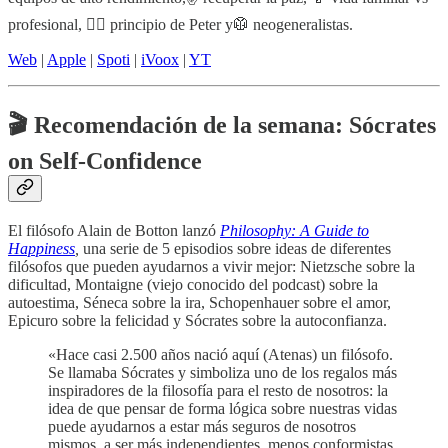
profesional, 😵‍💫 principio de Peter y🥼 neogeneralistas.
Web
|
Apple
|
Spoti
|
iVoox
|
YT
🎬 Recomendación de la semana: Sócrates
on Self-Confidence
El filósofo Alain de Botton lanzó
Philosophy: A Guide to
Happiness
,
una serie de 5 episodios sobre ideas de diferentes
filósofos que pueden ayudarnos a vivir mejor: Nietzsche sobre la
dificultad, Montaigne (viejo conocido del podcast) sobre la
autoestima, Séneca sobre la ira, Schopenhauer sobre el amor,
Epicuro sobre la felicidad y Sócrates sobre la autoconfianza.
«Hace casi 2.500 años nació aquí (Atenas) un filósofo.
Se llamaba Sócrates y simboliza uno de los regalos más
inspiradores de la filosofía para el resto de nosotros: la
idea de que pensar de forma lógica sobre nuestras vidas
puede ayudarnos a estar más seguros de nosotros
mismos, a ser más independientes, menos conformistas,