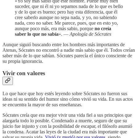
«Yo soy más sabio que este hombre. Puede muy bien
suceder, que ni él ni yo sepamos nada de lo que es bello
y de lo que es bueno; pero hay esta diferencia, que él
cree saberlo aunque no sepa nada, y yo, no sabiendo
nada, creo no saber. Me parece, pues, que en esto yo,
aunque poco más, era más sabio, porque
no creía
saber lo que no sabía
». —
Apología de Sócrates
Aunque siguió buscando entre los hombres más importantes de
Atenas, Sócrates no encontró a nadie más sabio que él. Todos creían
saber más de lo que sabían. Sócrates parecía el único consciente de
su propia ignorancia.
Vivir con valores
Lo que hace que hoy estés leyendo sobre Sócrates no fueron sus
ideas ni su sentido del humor sino cómo vivió su vida. En sus actos
se encuentra la mayor de sus enseñanzas.
Sócrates creía que era mejor vivir una vida fiel a sus principios que
alargarla todo lo posible. Condenado a muerte, seguro de que su
juicio fue injusto y con la posibilidad de escapar, el filósofo asumió
la condena. Acatar las leyes de la ciudad era más importante que
salvar su propia vida.
Vivió (y murió) por sus valores
, siendo