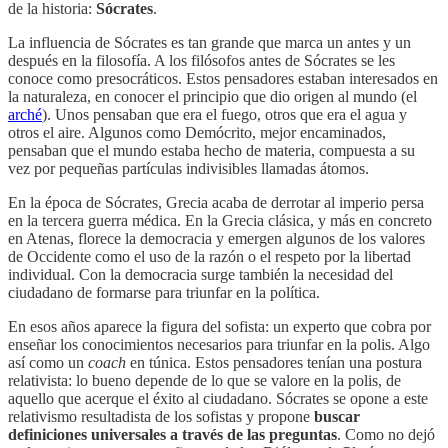
de la historia:
Sócrates
.
La influencia de Sócrates es tan grande que marca un antes y un
después en la filosofía. A los filósofos antes de Sócrates se les
conoce como presocráticos. Estos pensadores estaban interesados en
la naturaleza, en conocer el principio que dio origen al mundo (el
arché
). Unos pensaban que era el fuego, otros que era el agua y
otros el aire. Algunos como Demócrito, mejor encaminados,
pensaban que el mundo estaba hecho de materia, compuesta a su
vez por pequeñas partículas indivisibles llamadas átomos.
En la época de Sócrates, Grecia acaba de derrotar al imperio persa
en la tercera guerra médica. En la Grecia clásica, y más en concreto
en Atenas, florece la democracia y emergen algunos de los valores
de Occidente como el uso de la razón o el respeto por la libertad
individual. Con la democracia surge también la necesidad del
ciudadano de formarse para triunfar en la política.
En esos años aparece la figura del sofista: un experto que cobra por
enseñar los conocimientos necesarios para triunfar en la polis. Algo
así como un
coach
en túnica. Estos pensadores tenían una postura
relativista: lo bueno depende de lo que se valore en la polis, de
aquello que acerque el éxito al ciudadano. Sócrates se opone a este
relativismo resultadista de los sofistas y propone
buscar
definiciones universales a través de las preguntas
. Como no dejó